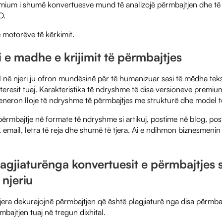
emium i shumë konvertuesve mund të analizojë përmbajtjen dhe të
O.
 motorëve të kërkimit.
e madhe e krijimit të përmbajtjes
AI në njeri ju ofron mundësinë për të humanizuar sasi të mëdha teks
nteresit tuaj. Karakteristika të ndryshme të disa versioneve premiu
gjeneron lloje të ndryshme të përmbajtjes me strukturë dhe model 
përmbajtje në formate të ndryshme si artikuj, postime në blog, pos
email, letra të reja dhe shumë të tjera. Ai e ndihmon biznesmenin
agjiaturë
nga konvertuesit e përmbajtjes s
 njeriu
era dekurajojnë përmbajtjen që është plagjiaturë nga disa përmbajtje
mbajtjen tuaj në tregun dixhital.