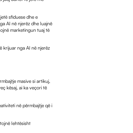
jetë sfiduese dhe e
ga AI në njerëz dhe luajnë
sojnë marketingun tuaj të
ë krijuar nga AI në njerëz
rmbajtje masive si artikuj,
ç kësaj, ai ka veçori të
ativiteti në përmbajtje që i
ojnë lehtësisht