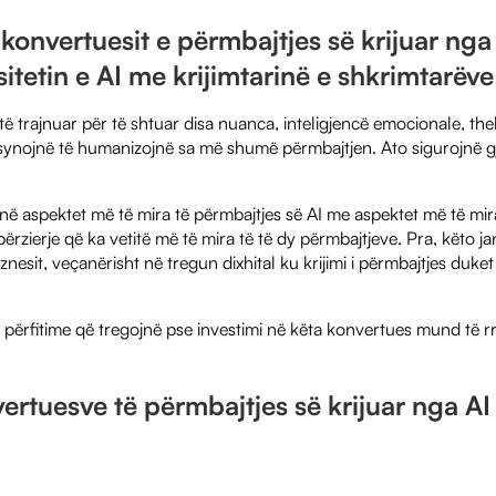
konvertuesit e përmbajtjes së krijuar nga 
sitetin e AI me krijimtarinë e shkrimtarëv
ë trajnuar për të shtuar disa nuanca, inteligjencë emocionale, thell
ynojnë të humanizojnë sa më shumë përmbajtjen. Ato sigurojnë gjit
 aspektet më të mira të përmbajtjes së AI me aspektet më të mira 
përzierje që ka vetitë më të mira të të dy përmbajtjeve. Pra, këto j
znesit, veçanërisht në tregun dixhital ku krijimi i përmbajtjes duke
 përfitime që tregojnë pse investimi në këta konvertues mund të rris
vertuesve të përmbajtjes së krijuar nga AI 