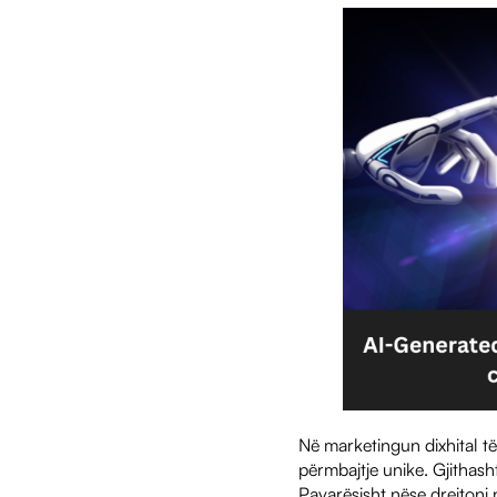
Në marketingun dixhital të
përmbajtje unike. Gjithash
Pavarësisht nëse drejtoni n