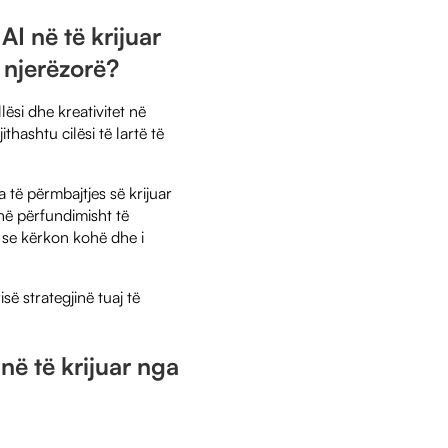
AI në të krijuar
e njerëzorë?
ësi dhe kreativitet në
hashtu cilësi të lartë të
të përmbajtjes së krijuar
anë përfundimisht të
t se kërkon kohë dhe i
ë strategjinë tuaj të
në të krijuar nga