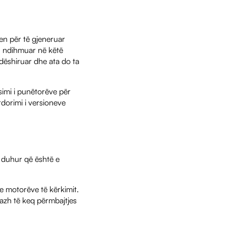
en për të gjeneruar
ju ndihmuar në këtë
 dëshiruar dhe ata do ta
mi i punëtorëve për
dorimi i versioneve
e duhur që është e
 e motorëve të kërkimit.
mazh të keq përmbajtjes