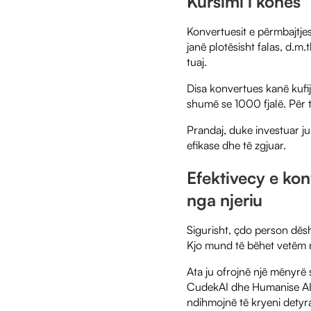
Kursimi i kohës
Konvertuesit e përmbajtjes
janë plotësisht falas, d.m.
tuaj.
Disa konvertues kanë kufi
shumë se 1000 fjalë. Për t
Prandaj, duke investuar j
efikase dhe të zgjuar.
Efektive
cy e kon
nga njeriu
Sigurisht, çdo person dësh
Kjo mund të bëhet vetëm 
Ata ju ofrojnë një mënyrë 
CudekAI dhe Humanise AI T
ndihmojnë të kryeni detyr