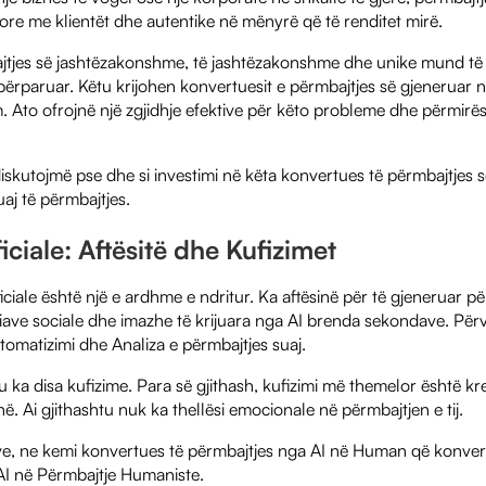
ësore me klientët dhe autentike në mënyrë që të renditet mirë.
bajtjes së jashtëzakonshme, të jashtëzakonshme dhe unike mund të 
përparuar. Këtu krijohen konvertuesit e përmbajtjes së gjeneruar n
m. Ato ofrojnë një zgjidhje efektive për këto probleme dhe përmirë
diskutojmë pse dhe si investimi në këta konvertues të përmbajtjes s
uaj të përmbajtjes.
ficiale: Aftësitë dhe Kufizimet
ificiale është një e ardhme e ndritur. Ka aftësinë për të gjeneruar pë
ave sociale dhe imazhe të krijuara nga AI brenda sekondave. Përve
omatizimi dhe Analiza e përmbajtjes suaj.
tu ka disa kufizime. Para së gjithash, kufizimi më themelor është kre
ë. Ai gjithashtu nuk ka thellësi emocionale në përmbajtjen e tij.
ve, ne kemi konvertues të përmbajtjes nga AI në Human që konvert
 AI në Përmbajtje Humaniste.