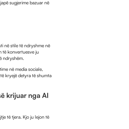
 japë sugjerime bazuar në
ti në stile të ndryshme në
m të konvertuesve ju
të ndryshëm.
time në media sociale,
 të kryejë detyra të shumta
ë krijuar nga AI
 të tjera. Kjo ju lejon të