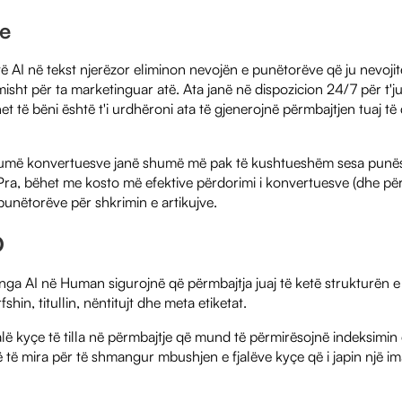
ve
ë AI në tekst njerëzor eliminon nevojën e punëtorëve që ju nevojit
isht për ta marketinguar atë. Ata janë në dispozicion 24/7 për t'
het të bëni është t'i urdhëroni ata të gjenerojnë përmbajtjen tuaj të
më konvertuesve janë shumë më pak të kushtueshëm sesa punësi
Pra, bëhet me kosto më efektive përdorimi i konvertuesve (dhe për
punëtorëve për shkrimin e artikujve.
O
 nga AI në Human sigurojnë që përmbajtja juaj të ketë strukturën 
hin, titullin, nëntitujt dhe meta etiketat.
jalë kyçe të tilla në përmbajtje që mund të përmirësojnë indeksimin
 të mira për të shmangur mbushjen e fjalëve kyçe që i japin një i