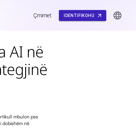
Çmimet
IDENTIFIKOHU
a AI në
ategjinë
artikull mbulon pse
ë i dobishëm në