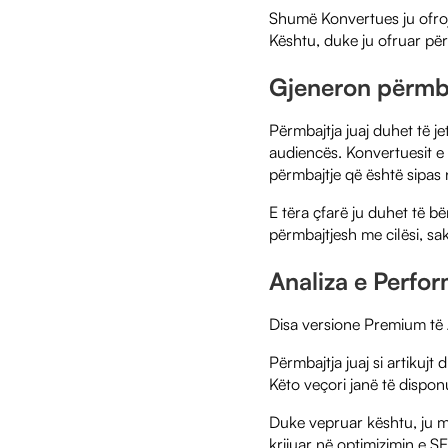
Shumë Konvertues ju ofrojn
Kështu, duke ju ofruar për
Gjeneron përmbaj
Përmbajtja juaj duhet të je
audiencës. Konvertuesit e 
përmbajtje që është sipas 
E tëra çfarë ju duhet të bë
përmbajtjesh me cilësi, sak
Analiza e Perfo
Disa versione Premium të A
Përmbajtja juaj si artikujt
Këto veçori janë të dispon
Duke vepruar kështu, ju m
krijuar në optimizimin e S