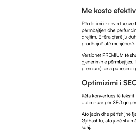
Me kosto efekti
Përdorimi i konvertuesve t
përmbajtjen dhe përfundim
drejtim. E tëra çfarë ju du
prodhojnë atë menjëherë.
Versionet PREMIUM të shu
gjenerimin e përmbajtjes. 
premium) sesa punësimi i 
Optimizimi i SE
Këta konvertues të tekstit
optimizuar për SEO që përfs
Ato japin dhe përfshijnë f
Gjithashtu, ato janë shumë
suaj.