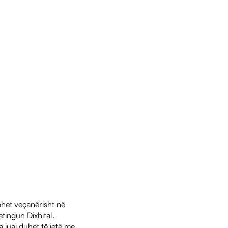
ohet veçanërisht në
etingun Dixhital.
a juaj duhet të jetë me