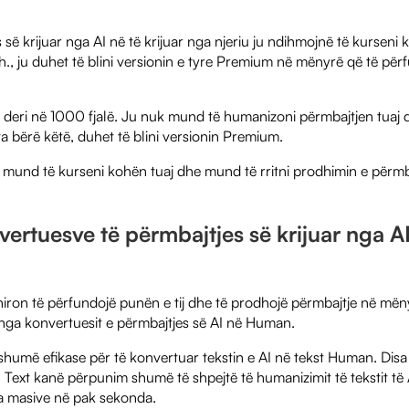
 së krijuar nga AI në të krijuar nga njeriu ju ndihmojnë të kurseni
th., ju duhet të blini versionin e tyre Premium në mënyrë që të për
j deri në 1000 fjalë. Ju nuk mund të humanizoni përmbajtjen tuaj
a bërë këtë, duhet të blini versionin Premium.
u mund të kurseni kohën tuaj dhe mund të rritni prodhimin e përmb
vertuesve të përmbajtjes së krijuar nga AI
iron të përfundojë punën e tij dhe të prodhojë përmbajtje në mëny
nga konvertuesit e përmbajtjes së AI në Human.
shumë efikase për të konvertuar tekstin e AI në tekst Human. Disa
ext kanë përpunim shumë të shpejtë të humanizimit të tekstit të 
a masive në pak sekonda.