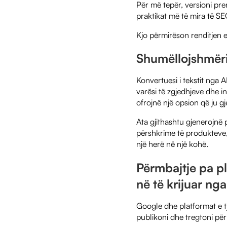
Për më tepër, versioni pr
praktikat më të mira të SE
Kjo përmirëson renditjen e
Shumëllojshmëri 
Konvertuesi i tekstit nga 
varësi të zgjedhjeve dhe i
ofrojnë një opsion që ju 
Ata gjithashtu gjenerojnë 
përshkrime të produkteve, 
një herë në një kohë.
Përmbajtje pa pl
në të krijuar nga
Google dhe platformat e tj
publikoni dhe tregtoni për