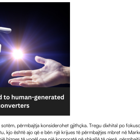
 sotëm, përmbajtja konsiderohet gjithçka. Tregu dixhital po fokus
tu, kjo është ajo që e bën një krijues të përmbajtjes mbret në Mark
jë biznes të vogël ose një korporatë në shkallë të gjerë, përmbajtj