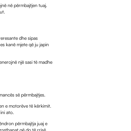
jnë në përmbajtjen tuaj.
ut.
interesante dhe sipas
es kanë mjete që ju japin
gjenerojnë një sasi të madhe
rmancës së përmbajtjes.
jen e motorëve të kërkimit.
ni ato.
ëndron përmbajtja juaj e
rethanat që do të rrisë