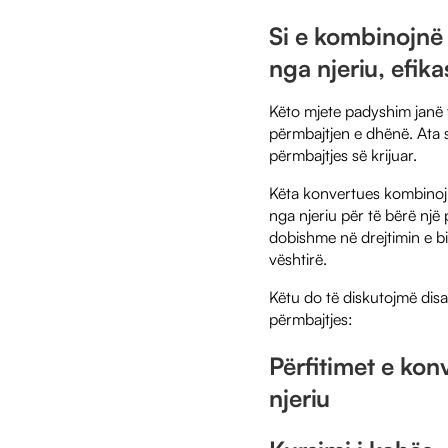
Si e kombinojnë 
nga njeriu, efika
Këto mjete padyshim janë t
përmbajtjen e dhënë. Ata s
përmbajtjes së krijuar.
Këta konvertues kombinojnë
nga njeriu për të bërë një 
dobishme në drejtimin e bi
vështirë.
Këtu do të diskutojmë disa
përmbajtjes:
Përfitimet e kon
njeriu