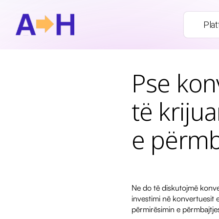
Pla
Pse konv
të krijua
e përmb
Ne do të diskutojmë konver
investimi në konvertuesit e
përmirësimin e përmbajtjes