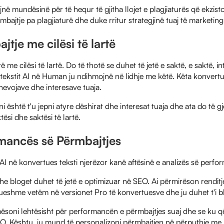
ë mundësinë për të hequr të gjitha llojet e plagjiaturës që ekzisto
mbajtje pa plagjiaturë dhe duke rritur strategjinë tuaj të marketing
tje me cilësi të lartë
të me cilësi të lartë. Do të thotë se duhet të jetë e saktë, e saktë, 
tekstit AI në Human ju ndihmojnë në lidhje me këtë. Këta konvertu
nevojave dhe interesave tuaja.
ni është t'u jepni atyre dëshirat dhe interesat tuaja dhe ata do të 
tësi dhe saktësi të lartë.
rmancës së Përmbajtjes
I në konvertues teksti njerëzor kanë aftësinë e analizës së perfo
 dhe bloget duhet të jetë e optimizuar në SEO. Ai përmirëson rendit
ueshme vetëm në versionet Pro të konvertuesve dhe ju duhet t'i bli
ësoni lehtësisht për performancën e përmbajtjes suaj dhe se ku q
EO. Kështu, ju mund të personalizoni përmbajtjen në përputhje me r