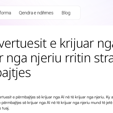
tforma
Qendra e ndihmes
Blog
ertuesit e krijuar ng
r nga njeriu rritin str
ajtjes
tuesit e përmbajtjes së krijuar nga AI në të krijuar nga njeriu. Ky 
 përmbajtjes së krijuar nga AI në të krijuar nga njeriu mund të jet
 tuaj.