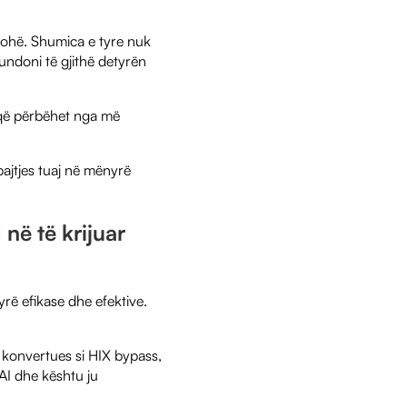
 kohë. Shumica e tyre nuk
fundoni të gjithë detyrën
 që përbëhet nga më
ajtjes tuaj në mënyrë
 në të krijuar
rë efikase dhe efektive.
 konvertues si HIX bypass,
AI dhe kështu ju