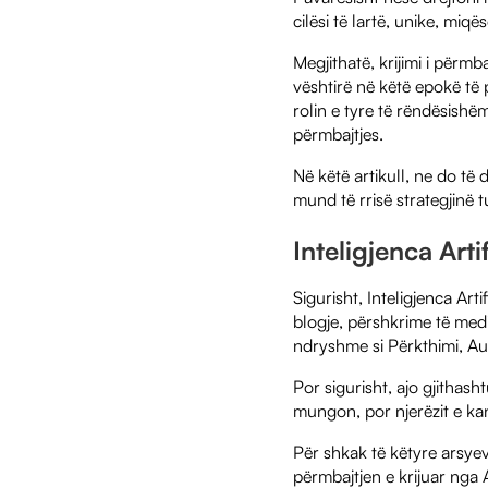
cilësi të lartë, unike, miq
Megjithatë, krijimi i përm
vështirë në këtë epokë të 
rolin e tyre të rëndësishë
përmbajtjes.
Në këtë artikull, ne do të 
mund të rrisë strategjinë t
Inteligjenca Arti
Sigurisht, Inteligjenca Art
blogje, përshkrime të medi
ndryshme si Përkthimi, Aut
Por sigurisht, ajo gjithash
mungon, por njerëzit e kan
Për shkak të këtyre arsye
përmbajtjen e krijuar nga