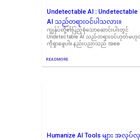
Undetectable AI : Undetectable
AI သည်တရားဝင်ပါသလား။
ကျွန်ုပ်တို့၏ပြည့်စုံသောဆောင်းပါးတွင်
Undetectable AI သည်တရားဝင်ဟုတ်မဟု
ကိုရှာဖွေပါ။ နည်းပညာသည် အစစ
READMORE
Humanize AI Tools များ အလုပ်လု