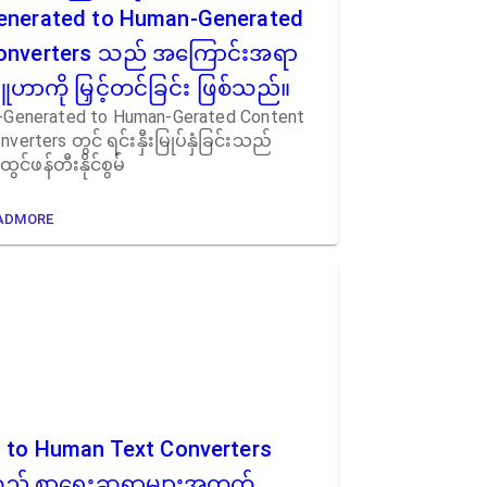
enerated to Human-Generated
onverters သည် အကြောင်းအရာ
ူဟာကို မြှင့်တင်ခြင်း ဖြစ်သည်။
-Generated to Human-Gerated Content
nverters တွင် ရင်းနှီးမြုပ်နှံခြင်းသည်
ထွင်ဖန်တီးနိုင်စွမ်
ADMORE
I to Human Text Converters
ည် စာရေးဆရာများအတွက်