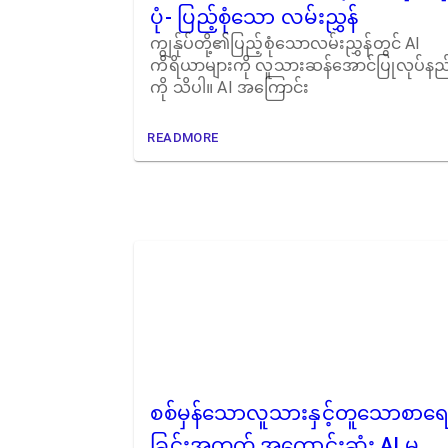
ပုံ- ပြည့်စုံသော လမ်းညွှန်
ကျွန်ုပ်တို့၏ပြည့်စုံသောလမ်းညွှန်တွင် AI
ကိရိယာများကို လူသားဆန်အောင်ပြုလုပ်နည
ကို သိပါ။ AI အကြောင်း
READMORE
စစ်မှန်သောလူသားနှင့်တူသောစာရေ
ခြင်းအတွက် အကောင်းဆုံး AI မှ