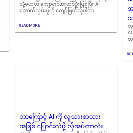
သို့မဟုတ် ကျောင်းသားတစ်ဦးဖြစ်ပြီး AI
အ
ထောက်လှမ်းမှုကို ကျော်ဖြတ်လိုပါက၊
သ
READMORE
ထူ
AI
စ
RE
ဘာကြောင့် AI ကို လူသားစာသား
အဖြစ် ပြောင်းလဲဖို့ လိုအပ်တာလဲ။