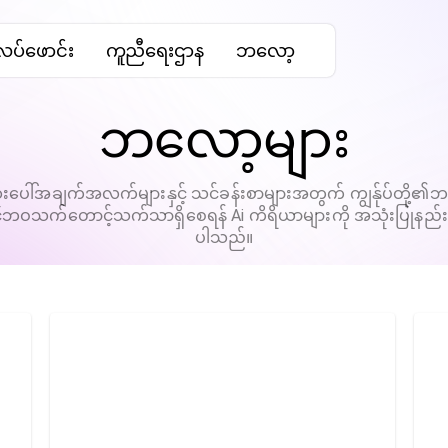
ပ်ဖောင်း
ကူညီရေးဌာန
ဘလော့
ဘလော့များ
ံးပေါ်အချက်အလက်များနှင့် သင်ခန်းစာများအတွက် ကျွန်ုပ်တို့၏ဘလော့
ဘဝသက်တောင့်သက်သာရှိစေရန် Ai ကိရိယာများကို အသုံးပြုနည်း
ပါသည်။