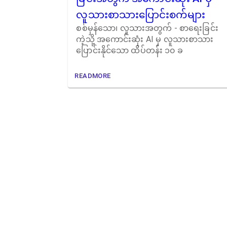
လူသားစာသားပြောင်းစက်များ
စစ်မှန်သော၊ လူသားအတွက် - စာရေးခြင်း
ကဲ့သို့ အကောင်းဆုံး AI မှ လူသားစာသား
ပြောင်းနိုင်သော ထိပ်တန်း ၁၀ ခ
READMORE