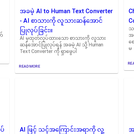
အခမဲ့ AI to Human Text Converter
C
- AI စာသားကို လူသားဆန်အောင်
C
သင
ပြုလုပ်ခြင်း။
တ်
အက
AI မှထုတ်လုပ်ထားသော စာသားကို လူသား
စေ
ဆန်အောင်ပြုလုပ်ရန် အခမဲ့ AI သို့ Human
မ
Text Converter ကို ရှာဖွေပါ
RE
READMORE
ပ်
AI ဖြင့် သင့်အကြောင်းအရာကို လူ့
အ