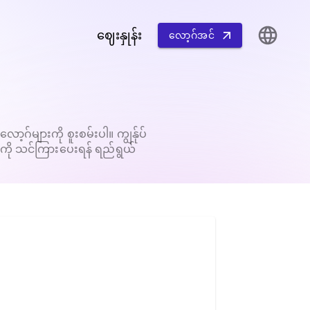
ဈေးနှုန်း
လော့ဂ်အင်
ဂ်များကို စူးစမ်းပါ။ ကျွန်ုပ်
ကို သင်ကြားပေးရန် ရည်ရွယ်