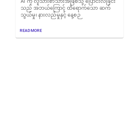
AI ကို လူသားစာသားအဖြစ်သို့ ပြောင်းလဲခြင်း
သည် အဘယ်ကြောင့် ထိရောက်သော ဆက်
သွယ်မှု၊ နားလည်မှုနှင့် နေ့စဉ
READMORE