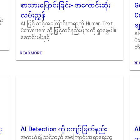
စာသားပြောင်းခြင်း- အကောင်းဆုံး
G
လမ်းညွှန်
C
်း
AI ဖြင့် သင့်အကြောင်းအရာကို Human Text
ဗျ
Converters သို့ မြှင့်တင်နည်းများကို ရှာဖွေပါ။
AI
ဆောင်းပါးနှင့်
Co
တီ
READMORE
RE
း
AI Detection ကို ကျော်ဖြတ်နည်း
A
အကယ်၍ သင်သည် အကြောင်းအရာရေးသူ
သ