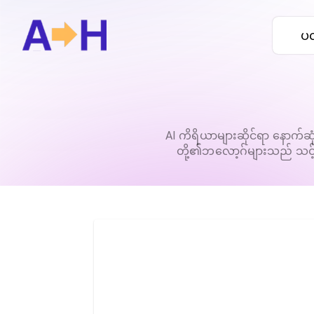
ပလ
AI ကိရိယာများဆိုင်ရာ နောက်ဆု
တို့၏ဘလော့ဂ်များသည် သင့်