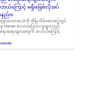
ဘယ်ကြောင့် မရှိမဖြစ်လိုအပ်
နည်း။
းခြားသောအသံကို ထိန်းသိမ်းထားစဉ်တွင်
 မှ Human စာသားပြောင်းသူများသည်
ာရေးဆရာများအတွက် အဘယ်ကြောင့
ADMORE