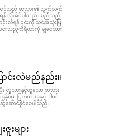
ာ်၊ သင်သည် စာသား၏ သွက်လက်
ားရန် လိုအပ်ပါသည်။ မည်သည့်
ာင်းလဲရန် ၎င်းကို သင်အသုံးပြု
ြောင်းသည့်ကိရိယာကို မျှဝေထား
ပြောင်းလဲမည်နည်း။
ီး လူသားနှင့်တူသော စာသား
်မှု၊ ပြတ်သားမှုနှင့် ပါဝင်
မိုဆွဲဆောင်နိုင်စေပါသည်။
းဇူးများ