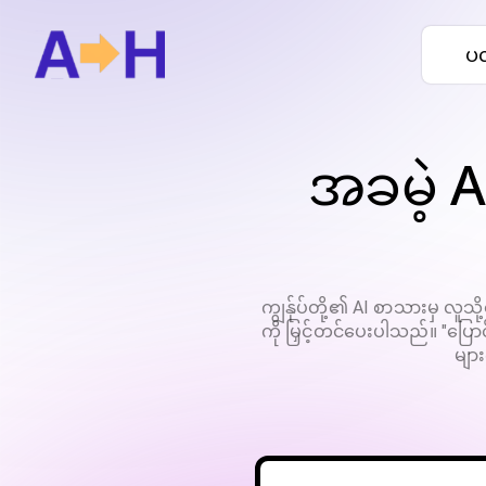
ပလ
အခမဲ့ 
ကျွန်ုပ်တို့၏ AI စာသားမှ 
ကို မြှင့်တင်ပေးပါသည်။ "ပြောင
မျာ