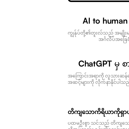
AI to human
ကျွန်ုပ်တို့၏တူးလ်သည် အမျိုး
အင်္ဂလိပ်အခြေ
ChatGPT မှ စ
အကြောင်းအရာကို လူသားဆန်အေ
အဆင့်များကို လိုက်နာနိုင်ပါသ
တိကျသောကိရိယာကိုရှာပ
ပထမဦးစွာ သင်သည် တိကျသောက