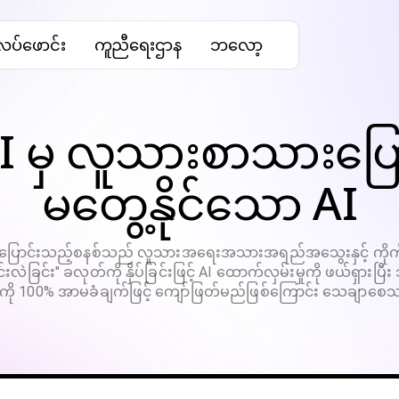
ပ်ဖောင်း
ကူညီရေးဌာန
ဘလော့
AI မှ လူသားစာသားပြေ
မတွေ့နိုင်သော AI
လူသို့ပြောင်းသည့်စနစ်သည် လူသားအရေးအသားအရည်အသွေးနှင့် ကိ
်းလဲခြင်း" ခလုတ်ကို နှိပ်ခြင်းဖြင့် AI ထောက်လှမ်းမှုကို ဖယ်ရှား
းကို 100% အာမခံချက်ဖြင့် ကျော်ဖြတ်မည်ဖြစ်ကြောင်း သေချာစေ