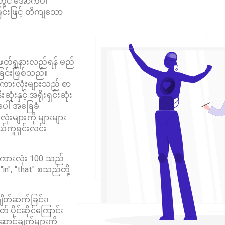
တွင် အောက်ပါ
်းဖြင့် တိကျသော
ု ဖတ်ရှုနားလည်ရန် မည်
ခြင်းဖြစ်သည်။
းစကားလုံးများသည် စာ
းနှင့် အရိုးရှင်းဆုံး
ါ် အခြေခံ
ံးများကို များများ
ွယ်ကူရှင်းလင်း
းစကားလုံး 100 သည်
, "in", "that" စသည်တို့
ျိတ်ဆက်ခြင်း၊
တ် ပိုင်ဆိုင်ကြောင်း
ဆောင်ချက်များကို