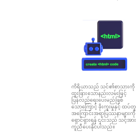
ကိရိယာသည် သင်၏စာသားကို
ထူးခြားသောနည်းလမ်းဖြင့်
ပြန်လည်ရေးပေးမည်ဖြစ်
သောကြောင့် ခိုးကူးမှုနှင့် ထပ်တ
အကြောင်းအရာပြဿနာများကို
ရှောင်ရှားရန် ၎င်းသည် သင့်အာ
ကူညီပေးနိုင်ပါသည်။