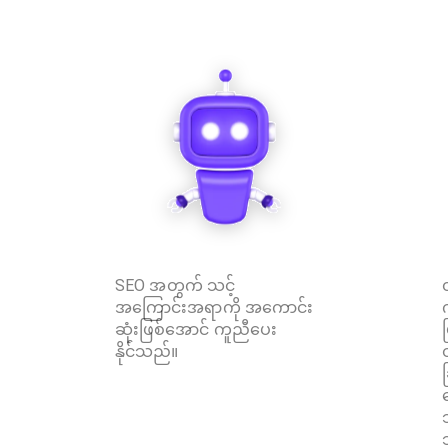
SEO အတွက် သင့်
အကြောင်းအရာကို အကောင်း
ဆုံးဖြစ်အောင် ကူညီပေး
ူ
နိုင်သည်။
း