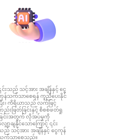
၎င်းသည် သင့်အား အချိန်နှင့် ငွေ
ကုန်သက်သာစေရန် ကူညီပေးနိုင်
ပြီး၊ ကိရိယာသည် လက်ဖြင့်
တည်းဖြတ်ခြင်းနှင့် စိစစ်ဖတ်ရှု
ခြင်းအတွက် လိုအပ်မှုကို
လျှော့ချနိုင်သောကြောင့် ၎င်း
သည် သင့်အား အချိန်နှင့် ငွေကုန်
သက်သာစေသည်။