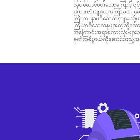
လုပ်ဆောင်ပေးသောကြောင့် ၎င်းတိ
စကားလုံးများဟု မကြာခဏ ခေါ
ကြိယာ၊ နာမဝိသေသနများ သို့
ကြိယာဝိသေသနများကဲ့သို့သေ
အကြောင်းအရာစကားလုံးများ
ခု၏အဓိပ္ပာယ်ကိုဆောင်သည့်