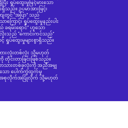
ပြီး ရှုပ်ထွေးမှုမြင့်မားသော
းရှိသည်။ ဥပမာအားဖြင့်၊
ကျတွင် "အပြာ" သည်
ာကြောင့်၊ ရှုပ်ထွေးမှုနည်းပါး
် ခရမ်းရောင်” ဟူသော
းလုံးသည် “ကောင်းကင်သည်”
် ရှုပ်ထွေးမှုများစွာရှိသည်။
ားလုံးတစ်လုံး သို့မဟုတ်
ု တိုင်းတာခြင်းဖြစ်သည်။
စာသားတစ်ခုလုံးကို အညီအမျှ
န်သော ပေါက်ကွဲထွက်မှု
စုလိုက်အပြုံလိုက် သို့မဟုတ်