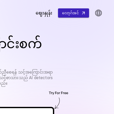
ဈေးနှုန်း
လော့ဂ်အင်
ာင်းစက်
ုက်ညီစေရန် သင့်အကြောင်းအရာ
ပြီး သင့်စာသားသည် AI detectors
သည်။