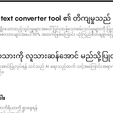
 text converter tool ၏ တိကျမှုသ
မျိုးသောထည့်သွင်းမှုများအပေါ် ပြင်းထန်သောစမ်းသပ်မှုများကို ပ
ခံစာသားများအပေါ် 90% အထက်ဖြစ်ကြောင်း ယုံကြည်စိတ်ချစွာပြော
ာသားကို လူသားဆန်အောင် မည်သို့ပြု
ာင်ပြုလုပ်ရန် သင်သည် AI ရေးသည်ထက် သင့်အကြောင်းအရာကို လ
ည်။
ါ။
ိရိယာကို ရှာဖွေရန်