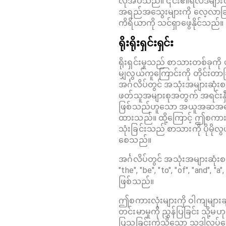
လိုအပ်သည်။ ၎င်း၏ရလဒ်များ
အရည်အသွေးများကို လေ့လာခြင
ကိရိယာကို သင်ရှာဖွေနိုင်သည်။
ရိုးရိုးရှင်းရှင်း
ရိုးရှင်းမှုသည် စာသားတစ်ခုကိ
မျှလွယ်ကူကြောင်းကို တိုင်းတာ
အင်္ဂလိပ်တွင် အသုံးအများဆုံ
ဖတ်သူအများစုအတွက် အရင်းနှီးဆုံ
ဖြစ်သည်ဟူသော အယူအဆအပေ
ထားသည်။ ထို့ကြောင့် ဤစကားလု
သုံးခြင်းသည် စာသားကို ပိုမိုလ
စေသည်။
အင်္ဂလိပ်တွင် အသုံးအများဆုံ
"the", "be", "to", "of", "and", "a"
ဖြစ်သည်။
ဤစကားလုံးများကို ဝါကျများခ
တင်းမာမှုကို ညွှန်ပြခြင်း သို့မဟု
ပြသခြင်းကဲ့သို့သော သဒ္ဒါလုပ်