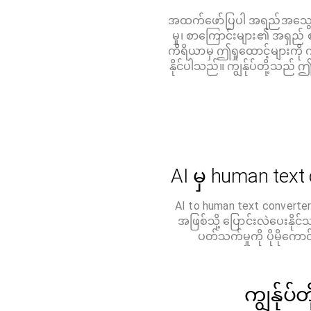
အထက်ဖော်ပြပါ အရည်အသွေးမျ
မှု၊ စာကြောင်းများ၏ အရှည်
ကိရိယာမှ ဤရှုထောင့်များကို က
နိုင်ပါသည်။ ကျွန်ုပ်တို့သည်
AI မှ human text
AI to human text conver
အဖြစ်သို့ ပြောင်းလဲပေးနိုင
ပတ်သက်မှုကို ပိုမိုကောင
ကျွန်ုပ