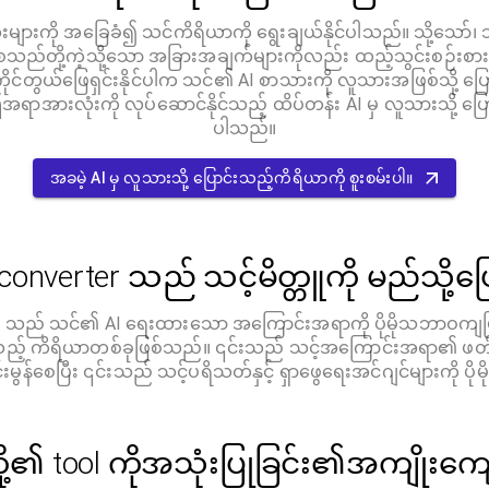
ားကို အခြေခံ၍ သင်ကိရိယာကို ရွေးချယ်နိုင်ပါသည်။ သို့သေ
 စသည်တို့ကဲ့သို့သော အခြားအချက်များကိုလည်း ထည့်သွင်းစဉ်းစ
ိုင်တွယ်ဖြေရှင်းနိုင်ပါက သင်၏ AI စာသားကို လူသားအဖြစ်သို့ ပြေ
 ဤအရာအားလုံးကို လုပ်ဆောင်နိုင်သည့် ထိပ်တန်း AI မှ လူသားသို့ ပ
ပါသည်။
အခမဲ့ AI မှ လူသားသို့ ပြောင်းသည့်ကိရိယာကို စူးစမ်းပါ။
 converter သည် သင့်မိတ္တူကို မည်သို့
ter သည် သင်၏ AI ရေးထားသော အကြောင်းအရာကို ပိုမိုသဘာဝကျပြ
်သည့် ကိရိယာတစ်ခုဖြစ်သည်။ ၎င်းသည် သင့်အကြောင်းအရာ၏ ဖတ်ရှုနိုင
်းမွန်စေပြီး ၎င်းသည် သင့်ပရိသတ်နှင့် ရှာဖွေရေးအင်ဂျင်များကို ပို
်တို့၏ tool ကိုအသုံးပြုခြင်း၏အကျိုးကျေ