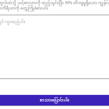
ထဲသို့ သင့်စာသားကို ထည့်သွင်းပြီး 99% တိကျမှုရှိသော ကျွန်ုပ်တ
ကိရိယာကို တွေ့ကြုံခံစားပါ။
စာသားပြောင်းပါ။