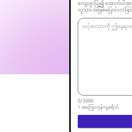
ကျေးဇူးပြု၍ အောက်ပါအကွက်
လူသားအဖြစ်ပြောင်းလဲခြင်း
0
/
3000
1 အကြွေးကုန်ကျစရိတ်