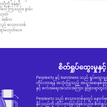
ု့ကို ဖန်ရှင်
်ဝေါ်ကြသည်။ နာမ်၊
မဟုတ်
ာ အဓိက
သည် စာသားတစ်
အရာမဟုတ်ပေ။
စိတ်ရှုပ်ထွေးမှုနှင့
Perplexity နှင့် burstiness သည် ရှုပ်ထွေးမှု
တိုင်းတာရန် အသုံးပြုသည့် အယူအဆနှစ်ခု
နှင့် စက်အရေးအသားအကြား ခွဲခြားရာတွင်
Perplexity သည် စာသားတစ်ခုတွင် နောက်စကား
နိုင်သည်ကို တိုင်းတာခြင်းဖြစ်သည်။ စိတ်ရှ