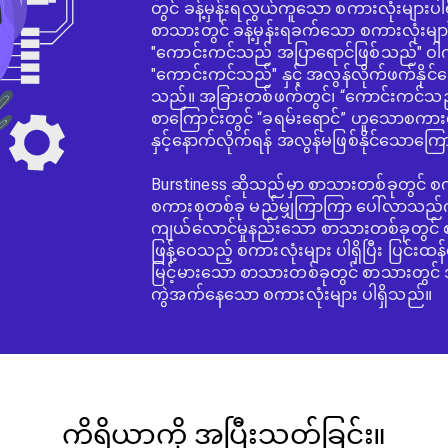
တွင် ခန့်မှန်းရလွယ်ကူသော စကားလုံးများပါရှိ
စာသားတွင် ခန့်မှန်းရခက်သော စကားလုံးမျာ
"ကောင်းကင်သည် အပြာရောင်ဖြစ်သည်" ဝါ
"ကောင်းကင်သည်" နှင့် အလွန်လိုက်ဖက်နိုင်သေ
သည်။ အခြားတစ်ဖက်တွင်၊ “ကောင်းကင်သည
စာကြောင်းတွင် “ခရမ်းရောင်” ဟူသောစကာ
နှင့်နောက်လိုက်ရန် အလွန်မဖြစ်နိုင်သောကြောင့
Burstiness ဆိုသည်မှာ စာသားတစ်ခုတွင် စက
စကားစုတစ်ခု မည်မျှကြာကြာ ပေါ်လာသည်ကိ
ကျယ်လောင်မှုနည်းသော စာသားတစ်ခုတွင် 
ဖြန့်ဝေသည့် စကားလုံးများ ပါရှိပြီး ပြင်းထ
မြင့်မားသော စာသားတစ်ခုတွင် စာသားတွင် အ
ကွဲအက်နေသော စကားလုံးများ ပါရှိသည်။
ကိရိယာကို အပြီးသတ်ခြင်း။