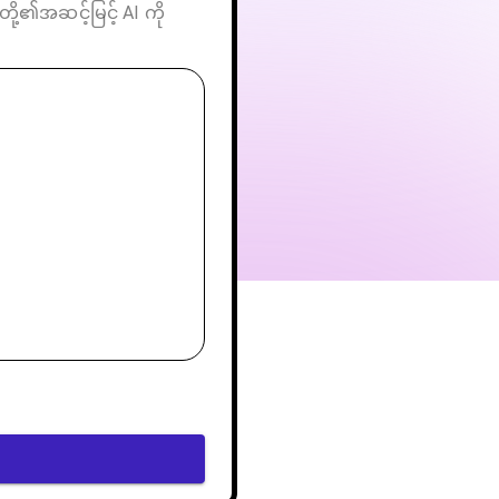
ို့၏အဆင့်မြင့် AI ကို