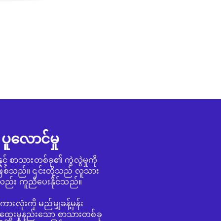
် ပူလောင်မှု
နှင့် စာသားတစ်ခု၏ ကွဲလွဲမှုကို
ဖြစ်သည်။ ၎င်းတို့သည် လူသား
လည်း ကူညီပေးနိုင်သည်။
လုံးကို မည်မျှခန့်မှန်း
ုပ်ထွေးမှုနည်းသော စာသားတစ်ခု