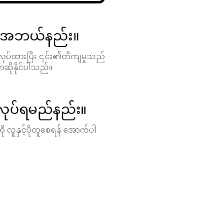
ည် အဘယ်နည်း။
ြုလုပ်ထားပြီး ၎င်း၏တိကျမှုသည်
ဆိုနိုင်ပါသည်။
လုပ်ရမည်နည်း။
ူနှင့်ပိုတူစေရန် အောက်ပါ