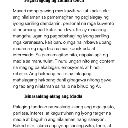
Pagdaragdag ng Human touch
Maaari mong gawing mas kawili-wili at kaakit-akit
ang nilalaman sa pamamagitan ng paglalagay ng
iyong sariling damdamin, personal na mga kuwento
at anumang partikular na ideya. Ito ay maaaring
mangahulugan ng pagbabahagi ng iyong sariling
mga karanasan, kaisipan, o mga halimbawa upang
madama ng mga tao na mas konektado at
interesado. Sa pamamagitan nito, napakalapit ng
madla sa manunulat. Tinutulungan nito ang content
na maging palakaibigan, emosyonal, at hindi
robotic. Ang hakbang na ito ay talagang
mahalagang hakbang dahil ginagawa nitong gawa
ng tao ang nilalaman sa halip na binuo ng AI.
Isinasaalang-alang ang Madla
Palaging tandaan na isaalang-alang ang mga gusto,
panlasa, interes, at kagustuhan ng iyong target na
madla at baguhin ang nilalaman nang naaayon.
Bukod dito, iakma ang iyong sariling wika, tono, at