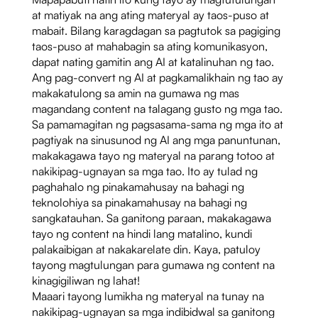
at matiyak na ang ating materyal ay taos-puso at
mabait. Bilang karagdagan sa pagtutok sa pagiging
taos-puso at mahabagin sa ating komunikasyon,
dapat nating gamitin ang AI at katalinuhan ng tao.
Ang pag-convert ng AI at pagkamalikhain ng tao ay
makakatulong sa amin na gumawa ng mas
magandang content na talagang gusto ng mga tao.
Sa pamamagitan ng pagsasama-sama ng mga ito at
pagtiyak na sinusunod ng AI ang mga panuntunan,
makakagawa tayo ng materyal na parang totoo at
nakikipag-ugnayan sa mga tao. Ito ay tulad ng
paghahalo ng pinakamahusay na bahagi ng
teknolohiya sa pinakamahusay na bahagi ng
sangkatauhan. Sa ganitong paraan, makakagawa
tayo ng content na hindi lang matalino, kundi
palakaibigan at nakakarelate din. Kaya, patuloy
tayong magtulungan para gumawa ng content na
kinagigiliwan ng lahat!
Maaari tayong lumikha ng materyal na tunay na
nakikipag-ugnayan sa mga indibidwal sa ganitong