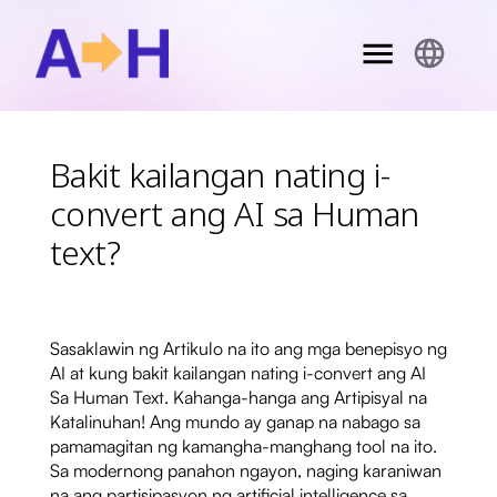
Bakit kailangan nating i-
convert ang AI sa Human
text?
Sasaklawin ng Artikulo na ito ang mga benepisyo ng
AI at kung bakit kailangan nating i-convert ang AI
Sa Human Text. Kahanga-hanga ang Artipisyal na
Katalinuhan! Ang mundo ay ganap na nabago sa
pamamagitan ng kamangha-manghang tool na ito.
Sa modernong panahon ngayon, naging karaniwan
na ang partisipasyon ng artificial intelligence sa