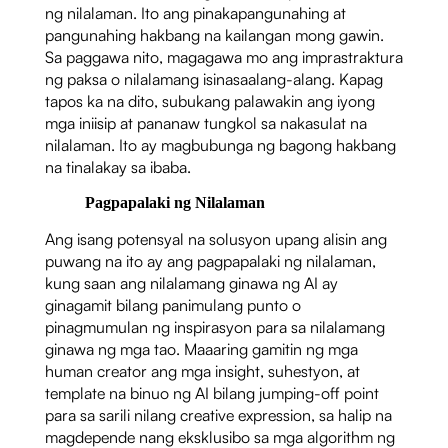
ng nilalaman. Ito ang pinakapangunahing at
pangunahing hakbang na kailangan mong gawin.
Sa paggawa nito, magagawa mo ang imprastraktura
ng paksa o nilalamang isinasaalang-alang. Kapag
tapos ka na dito, subukang palawakin ang iyong
mga iniisip at pananaw tungkol sa nakasulat na
nilalaman. Ito ay magbubunga ng bagong hakbang
na tinalakay sa ibaba.
Pagpapalaki ng Nilalaman
Ang isang potensyal na solusyon upang alisin ang
puwang na ito ay ang pagpapalaki ng nilalaman,
kung saan ang nilalamang ginawa ng AI ay
ginagamit bilang panimulang punto o
pinagmumulan ng inspirasyon para sa nilalamang
ginawa ng mga tao. Maaaring gamitin ng mga
human creator ang mga insight, suhestyon, at
template na binuo ng AI bilang jumping-off point
para sa sarili nilang creative expression, sa halip na
magdepende nang eksklusibo sa mga algorithm ng