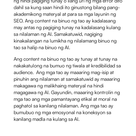
ng hindi pagiging tunay o ilang uri ng mga error dito
dahil sa kung saan hindi ito ginustong bilang pang-
akademikong materyal at para sa mga layunin ng
SEO. Ang content na binuo ng tao ay kadalasang
may antas ng pagiging tunay na kadalasang kulang
sa nilalaman ng AI. Samakatuwid, nagiging
kinakailangan na lumikha ng nilalamang binuo ng
tao sa halip na binuo ng AI.
Ang content na binuo ng tao ay tunay at tunay na
nakakatulong na bumuo ng tiwala at kredibilidad sa
audience. Ang mga tao ay maaaring mag-isip at
pinuhin ang nilalaman at samakatuwid ay maaaring
makagawa ng malikhaing materyal na hindi
magagawa ng AI. Gayundin, maaaring kontrolin ng
mga tao ang mga pamantayang etikal at moral na
paghatol sa kanilang nilalaman. Ang mga tao ay
bumubuo ng mga emosyonal na koneksyon sa
kanilang madla na kulang sa AI.