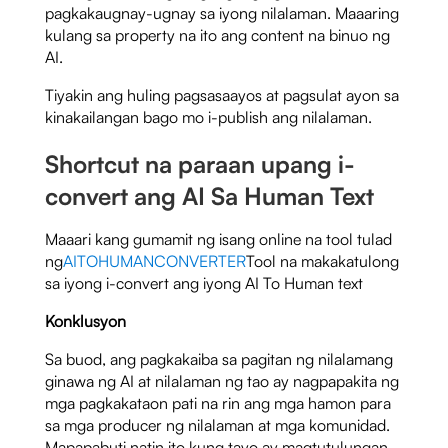
pagkakaugnay-ugnay sa iyong nilalaman. Maaaring
kulang sa property na ito ang content na binuo ng
AI.
Tiyakin ang huling pagsasaayos at pagsulat ayon sa
kinakailangan bago mo i-publish ang nilalaman.
Shortcut na paraan upang i-
convert ang AI Sa Human Text
Maaari kang gumamit ng isang online na tool tulad
ng
AITOHUMANCONVERTER
Tool na makakatulong
sa iyong i-convert ang iyong AI To Human text
Konklusyon
Sa buod, ang pagkakaiba sa pagitan ng nilalamang
ginawa ng AI at nilalaman ng tao ay nagpapakita ng
mga pagkakataon pati na rin ang mga hamon para
sa mga producer ng nilalaman at mga komunidad.
Mapapabuti natin ito kung tayo ay magtutulungan