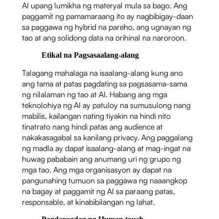
AI upang lumikha ng materyal mula sa bago. Ang
paggamit ng pamamaraang ito ay nagbibigay-daan
sa paggawa ng hybrid na pareho, ang ugnayan ng
tao at ang solidong data na orihinal na naroroon.
Etikal na Pagsasaalang-alang
Talagang mahalaga na isaalang-alang kung ano
ang tama at patas pagdating sa pagsasama-sama
ng nilalaman ng tao at AI. Habang ang mga
teknolohiya ng AI ay patuloy na sumusulong nang
mabilis, kailangan nating tiyakin na hindi nito
tinatrato nang hindi patas ang audience at
nakakasagabal sa kanilang privacy. Ang paggalang
ng madla ay dapat isaalang-alang at mag-ingat na
huwag pababain ang anumang uri ng grupo ng
mga tao. Ang mga organisasyon ay dapat na
pangunahing tumuon sa paggawa ng naaangkop
na bagay at paggamit ng AI sa paraang patas,
responsable, at kinabibilangan ng lahat.