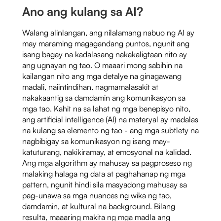
Ano ang kulang sa AI?
Walang alinlangan, ang nilalamang nabuo ng AI ay
may maraming magagandang puntos, ngunit ang
isang bagay na kadalasang nakakaligtaan nito ay
ang ugnayan ng tao. O maaari mong sabihin na
kailangan nito ang mga detalye na ginagawang
madali, naiintindihan, nagmamalasakit at
nakakaantig sa damdamin ang komunikasyon sa
mga tao. Kahit na sa lahat ng mga benepisyo nito,
ang artificial intelligence (AI) na materyal ay madalas
na kulang sa elemento ng tao - ang mga subtlety na
nagbibigay sa komunikasyon ng isang may-
katuturang, nakikiramay, at emosyonal na kalidad.
Ang mga algorithm ay mahusay sa pagproseso ng
malaking halaga ng data at paghahanap ng mga
pattern, ngunit hindi sila masyadong mahusay sa
pag-unawa sa mga nuances ng wika ng tao,
damdamin, at kultural na background. Bilang
resulta, maaaring makita ng mga madla ang