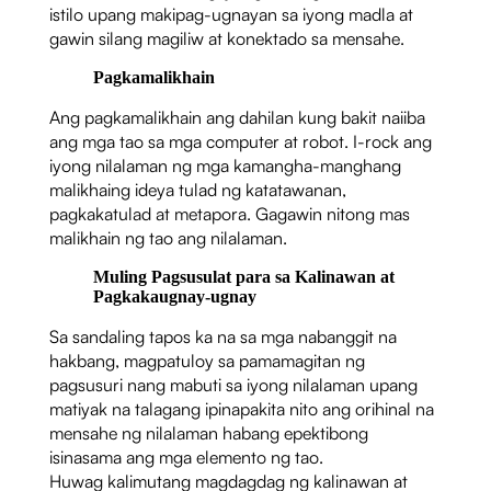
istilo upang makipag-ugnayan sa iyong madla at
gawin silang magiliw at konektado sa mensahe.
Pagkamalikhain
Ang pagkamalikhain ang dahilan kung bakit naiiba
ang mga tao sa mga computer at robot. I-rock ang
iyong nilalaman ng mga kamangha-manghang
malikhaing ideya tulad ng katatawanan,
pagkakatulad at metapora. Gagawin nitong mas
malikhain ng tao ang nilalaman.
Muling Pagsusulat para sa Kalinawan at
Pagkakaugnay-ugnay
Sa sandaling tapos ka na sa mga nabanggit na
hakbang, magpatuloy sa pamamagitan ng
pagsusuri nang mabuti sa iyong nilalaman upang
matiyak na talagang ipinapakita nito ang orihinal na
mensahe ng nilalaman habang epektibong
isinasama ang mga elemento ng tao.
Huwag kalimutang magdagdag ng kalinawan at