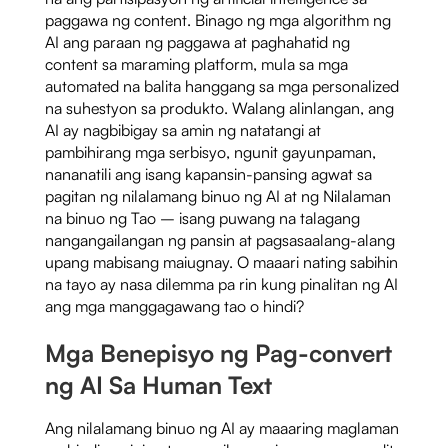
paggawa ng content. Binago ng mga algorithm ng
AI ang paraan ng paggawa at paghahatid ng
content sa maraming platform, mula sa mga
automated na balita hanggang sa mga personalized
na suhestyon sa produkto. Walang alinlangan, ang
AI ay nagbibigay sa amin ng natatangi at
pambihirang mga serbisyo, ngunit gayunpaman,
nananatili ang isang kapansin-pansing agwat sa
pagitan ng nilalamang binuo ng AI at ng Nilalaman
na binuo ng Tao – isang puwang na talagang
nangangailangan ng pansin at pagsasaalang-alang
upang mabisang maiugnay. O maaari nating sabihin
na tayo ay nasa dilemma pa rin kung pinalitan ng AI
ang mga manggagawang tao o hindi?
Mga Benepisyo ng Pag-convert
ng AI Sa Human Text
Ang nilalamang binuo ng AI ay maaaring maglaman