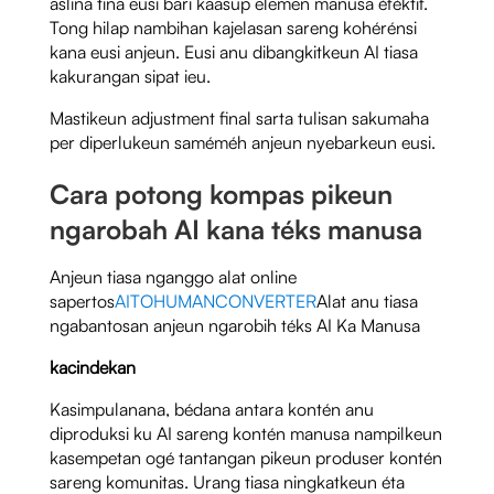
aslina tina eusi bari kaasup elemen manusa éféktif.
Tong hilap nambihan kajelasan sareng kohérénsi
kana eusi anjeun. Eusi anu dibangkitkeun AI tiasa
kakurangan sipat ieu.
Mastikeun adjustment final sarta tulisan sakumaha
per diperlukeun saméméh anjeun nyebarkeun eusi.
Cara potong kompas pikeun
ngarobah AI kana téks manusa
Anjeun tiasa nganggo alat online
sapertos
AITOHUMANCONVERTER
Alat anu tiasa
ngabantosan anjeun ngarobih téks AI Ka Manusa
kacindekan
Kasimpulanana, bédana antara kontén anu
diproduksi ku AI sareng kontén manusa nampilkeun
kasempetan ogé tantangan pikeun produser kontén
sareng komunitas. Urang tiasa ningkatkeun éta