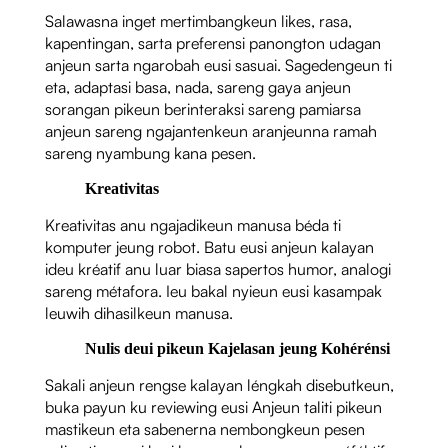
Salawasna inget mertimbangkeun likes, rasa,
kapentingan, sarta preferensi panongton udagan
anjeun sarta ngarobah eusi sasuai. Sagedengeun ti
eta, adaptasi basa, nada, sareng gaya anjeun
sorangan pikeun berinteraksi sareng pamiarsa
anjeun sareng ngajantenkeun aranjeunna ramah
sareng nyambung kana pesen.
Kreativitas
Kreativitas anu ngajadikeun manusa béda ti
komputer jeung robot. Batu eusi anjeun kalayan
ideu kréatif anu luar biasa sapertos humor, analogi
sareng métafora. Ieu bakal nyieun eusi kasampak
leuwih dihasilkeun manusa.
Nulis deui pikeun Kajelasan jeung Kohérénsi
Sakali anjeun rengse kalayan léngkah disebutkeun,
buka payun ku reviewing eusi Anjeun taliti pikeun
mastikeun eta sabenerna nembongkeun pesen