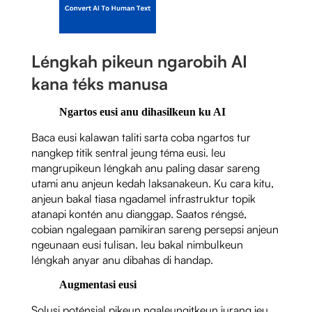
Léngkah pikeun ngarobih AI
kana téks manusa
Ngartos eusi anu dihasilkeun ku AI
Baca eusi kalawan taliti sarta coba ngartos tur
nangkep titik sentral jeung téma eusi. Ieu
mangrupikeun léngkah anu paling dasar sareng
utami anu anjeun kedah laksanakeun. Ku cara kitu,
anjeun bakal tiasa ngadamel infrastruktur topik
atanapi kontén anu dianggap. Saatos réngsé,
cobian ngalegaan pamikiran sareng persepsi anjeun
ngeunaan eusi tulisan. Ieu bakal nimbulkeun
léngkah anyar anu dibahas di handap.
Augmentasi eusi
Solusi poténsial pikeun ngaleungitkeun jurang ieu