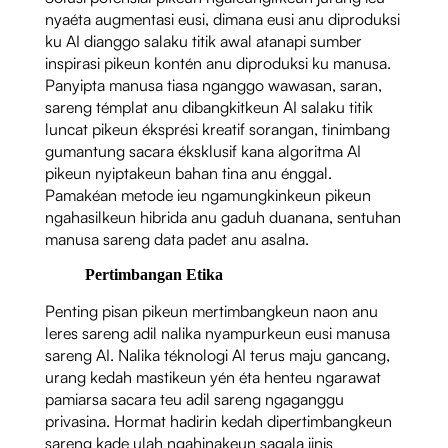
nyaéta augmentasi eusi, dimana eusi anu diproduksi
ku AI dianggo salaku titik awal atanapi sumber
inspirasi pikeun kontén anu diproduksi ku manusa.
Panyipta manusa tiasa nganggo wawasan, saran,
sareng témplat anu dibangkitkeun AI salaku titik
luncat pikeun éksprési kreatif sorangan, tinimbang
gumantung sacara éksklusif kana algoritma AI
pikeun nyiptakeun bahan tina anu énggal.
Pamakéan metode ieu ngamungkinkeun pikeun
ngahasilkeun hibrida anu gaduh duanana, sentuhan
manusa sareng data padet anu asalna.
Pertimbangan Etika
Penting pisan pikeun mertimbangkeun naon anu
leres sareng adil nalika nyampurkeun eusi manusa
sareng AI. Nalika téknologi AI terus maju gancang,
urang kedah mastikeun yén éta henteu ngarawat
pamiarsa sacara teu adil sareng ngaganggu
privasina. Hormat hadirin kedah dipertimbangkeun
sareng kade ulah ngahinakeun sagala jinis