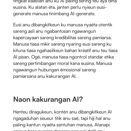
tingkat kaaslian anu ku AI paling sering teu aya dina
eusina. Ku alatan éta, janten perlu nyieun eusi-
generate manusa tinimbang AI-generate.
Eusi anu dibangkitkeun ku manusa nyaéta otentik
sareng asli anu ngabantosan ngawangun
kapercayaan sareng kredibilitas sareng pamiarsa.
Manusa tiasa mikir sareng nyaring eusi sareng ku
kituna tiasa ngahasilkeun bahan kréatif anu teu tiasa
AI pisan. Ogé, manusa tiasa ngontrol standar etika
sareng pertimbangan moral kana eusina. Manusa
ngawangun hubungan émosional sareng
pamiarsana anu kakurangan AI.
Naon kakurangan AI?
Henteu diragukeun, kontén anu dibangkitkeun AI
ngagaduhan seueur titik anu saé, tapi hiji hal anu
paling kantun nyaéta sentuhan manusa. Atanapi
anjeun tiasa nyarios dasarna peryogi detil anu