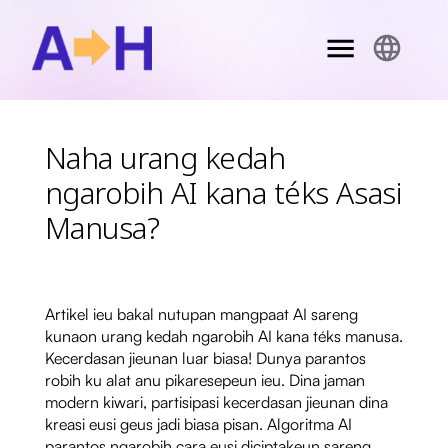
Naha urang kedah
ngarobih AI kana téks Asasi
Manusa?
Artikel ieu bakal nutupan mangpaat AI sareng
kunaon urang kedah ngarobih AI kana téks manusa.
Kecerdasan jieunan luar biasa! Dunya parantos
robih ku alat anu pikaresepeun ieu. Dina jaman
modern kiwari, partisipasi kecerdasan jieunan dina
kreasi eusi geus jadi biasa pisan. Algoritma AI
parantos ngarobih cara eusi diciptakeun sareng