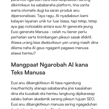
dikirimkeun ka sababaraha platform, tina carita
warta otomatis dugi ka saran produk anu
dipersonalisasi. Taya ragu, AI nyadiakeun kami
kalayan layanan unik tur luar biasa, tapi tetep, tetep
aya gap noticeable antara eusi AI-generate jeung
Eusi-generate Manusa - celah nu bener perlu
perhatian sarta tinimbangan pikeun sasak éféktif.
Atawa urang bisa disebutkeun yen urang masih dina
dilema naha AI geus ngaganti pagawe manusa
atawa henteu?
Mangpaat Ngarobah AI kana
Teks Manusa
Eusi anu dibangkitkeun AI tiasa ngandung
inauthenticity atanapi sababaraha jinis kasalahan
dina éta kusabab éta henteu langkung dipikaresep
salaku bahan akademik sareng pikeun tujuan SEO.
Eusi anu dibangkitkeun manusa sering ngagaduhan