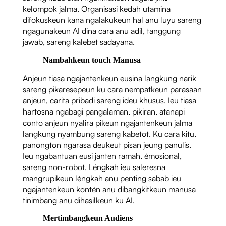
kelompok jalma. Organisasi kedah utamina
difokuskeun kana ngalakukeun hal anu luyu sareng
ngagunakeun AI dina cara anu adil, tanggung
jawab, sareng kalebet sadayana.
Nambahkeun touch Manusa
Anjeun tiasa ngajantenkeun eusina langkung narik
sareng pikaresepeun ku cara nempatkeun parasaan
anjeun, carita pribadi sareng ideu khusus. Ieu tiasa
hartosna ngabagi pangalaman, pikiran, atanapi
conto anjeun nyalira pikeun ngajantenkeun jalma
langkung nyambung sareng kabetot. Ku cara kitu,
panongton ngarasa deukeut pisan jeung panulis.
Ieu ngabantuan eusi janten ramah, émosional,
sareng non-robot. Léngkah ieu saleresna
mangrupikeun léngkah anu penting sabab ieu
ngajantenkeun kontén anu dibangkitkeun manusa
tinimbang anu dihasilkeun ku AI.
Mertimbangkeun Audiens