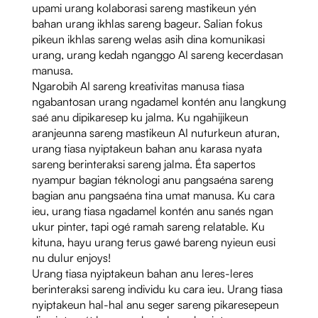
upami urang kolaborasi sareng mastikeun yén
bahan urang ikhlas sareng bageur. Salian fokus
pikeun ikhlas sareng welas asih dina komunikasi
urang, urang kedah nganggo AI sareng kecerdasan
manusa.
Ngarobih AI sareng kreativitas manusa tiasa
ngabantosan urang ngadamel kontén anu langkung
saé anu dipikaresep ku jalma. Ku ngahijikeun
aranjeunna sareng mastikeun AI nuturkeun aturan,
urang tiasa nyiptakeun bahan anu karasa nyata
sareng berinteraksi sareng jalma. Éta sapertos
nyampur bagian téknologi anu pangsaéna sareng
bagian anu pangsaéna tina umat manusa. Ku cara
ieu, urang tiasa ngadamel kontén anu sanés ngan
ukur pinter, tapi ogé ramah sareng relatable. Ku
kituna, hayu urang terus gawé bareng nyieun eusi
nu dulur enjoys!
Urang tiasa nyiptakeun bahan anu leres-leres
berinteraksi sareng individu ku cara ieu. Urang tiasa
nyiptakeun hal-hal anu seger sareng pikaresepeun