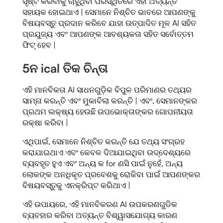
ସୃଷ୍ଟି କରିବାକୁ ଚାହୁଁଥିବା ପରିସ୍ଥିତିରେ ଏହା ଅତ୍ୟନ୍ତ
ସହାୟକ ହୋଇଥାଏ | ସେମାନେ ନିଶ୍ଚିତ ଭାବରେ ଆପଣଙ୍କୁ
ବିଷୟବସ୍ତୁ ପ୍ରଦାନ କରିବେ ଯାହା ଉତ୍ପାଦିତ ମୂଳ AI ସହିତ
ପ୍ରଯୁଜ୍ୟ ଏବଂ ଆପଣଙ୍କ ଆବଶ୍ୟକତା ସହିତ ସର୍ବୋତ୍ତମ
ଫିଟ୍ ହେବ |
5
ନ ical ତିକ ଚିନ୍ତା
ଏହି ମାନବିକତା AI ସାଧନଗୁଡ଼ିକ ବିପୁଳ ପରିମାଣର ତଥ୍ୟର
ସାମ୍ନା କରନ୍ତି ଏବଂ ମୁକାବିଲା କରନ୍ତି | ଏବଂ, ସେମାନଙ୍କର
ପ୍ରଥମ ଲକ୍ଷ୍ୟ ହେଉଛି ଉପଭୋକ୍ତାଙ୍କର ଗୋପନୀୟତା
ରକ୍ଷା କରିବା |
ଏଥିପାଇଁ, ସେମାନେ ନିଶ୍ଚିତ କରନ୍ତି ଯେ ତଥ୍ୟ ସଂଗ୍ରହ
କରାଯାଇଥାଏ ଏବଂ କେବଳ ଦିଆଯାଇଥିବା ଉଦ୍ଦେଶ୍ୟରେ
ବ୍ୟବହୃତ ହୁଏ ଏବଂ ଅନ୍ୟ କ for ଣସି ପାଇଁ ନୁହେଁ, ଅନ୍ୟ
ଲୋକଙ୍କ ଅନଧିକୃତ ପ୍ରବେଶକୁ ରୋକିବା ପାଇଁ ଆପଣଙ୍କର
ବିଷୟବସ୍ତୁକୁ ଏନକ୍ରିପ୍ଟ କରିଥାଏ |
ଏହି ଉପାୟରେ, ଏହି ମାନବିକରଣ AI ଉପକରଣଗୁଡିକ
ବ୍ୟବହାର କରିବା ଅତ୍ୟନ୍ତ ବିଶ୍ୱାସଯୋଗ୍ୟ କାରଣ