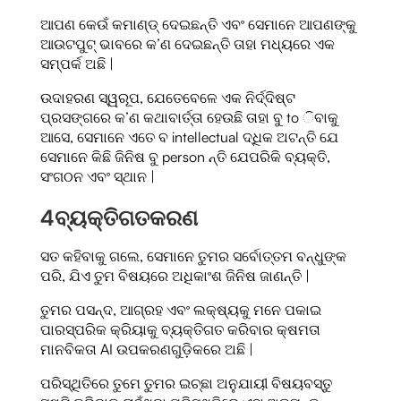
ଆପଣ କେଉଁ କମାଣ୍ଡ୍ ଦେଇଛନ୍ତି ଏବଂ ସେମାନେ ଆପଣଙ୍କୁ
ଆଉଟପୁଟ୍ ଭାବରେ କ’ଣ ଦେଇଛନ୍ତି ତାହା ମଧ୍ୟରେ ଏକ
ସମ୍ପର୍କ ଅଛି |
ଉଦାହରଣ ସ୍ୱରୂପ, ଯେତେବେଳେ ଏକ ନିର୍ଦ୍ଦିଷ୍ଟ
ପ୍ରସଙ୍ଗରେ କ’ଣ କଥାବାର୍ତ୍ତା ହେଉଛି ତାହା ବୁ to ିବାକୁ
ଆସେ, ସେମାନେ ଏତେ ବ intellectual ଦ୍ଧିକ ଅଟନ୍ତି ଯେ
ସେମାନେ କିଛି ଜିନିଷ ବୁ person ନ୍ତି ଯେପରିକି ବ୍ୟକ୍ତି,
ସଂଗଠନ ଏବଂ ସ୍ଥାନ |
4
ବ୍ୟକ୍ତିଗତକରଣ
ସତ କହିବାକୁ ଗଲେ, ସେମାନେ ତୁମର ସର୍ବୋତ୍ତମ ବନ୍ଧୁଙ୍କ
ପରି, ଯିଏ ତୁମ ବିଷୟରେ ଅଧିକାଂଶ ଜିନିଷ ଜାଣନ୍ତି |
ତୁମର ପସନ୍ଦ, ଆଗ୍ରହ ଏବଂ ଲକ୍ଷ୍ୟକୁ ମନେ ପକାଇ
ପାରସ୍ପରିକ କ୍ରିୟାକୁ ବ୍ୟକ୍ତିଗତ କରିବାର କ୍ଷମତା
ମାନବିକତା AI ଉପକରଣଗୁଡ଼ିକରେ ଅଛି |
ପରିସ୍ଥିତିରେ ତୁମେ ତୁମର ଇଚ୍ଛା ଅନୁଯାୟୀ ବିଷୟବସ୍ତୁ