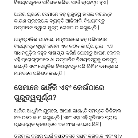
ବିଷୟବସ୍ତୁରେ ପରିଣତ କରିବା ପାଇଁ ବ୍ୟବହୃତ ହୁଏ |
ଆଜିର ଯୁଗରେ ସେମାନେ ବହୁ ଗୁରୁତ୍ୱ ହାସଲ କରିଛନ୍ତି
କାରଣ ପ୍ରତ୍ୟେକ ବ୍ୟକ୍ତି ଆଜିକାଲି ବିଷୟବସ୍ତୁ
ଉତ୍ପାଦନ ଦ୍ୱାରା ମୁଦ୍ରା ରୋଜଗାର କରୁଛନ୍ତି |
ଆନୁଷ୍ଠାନିକ ଭାବରେ, ମାନୁଆଲରେ ବହୁ ପରିମାଣର
ବିଷୟବସ୍ତୁ ସୃଷ୍ଟି କରିବା ଏକ କଠିନ କାର୍ଯ୍ୟ ଥିଲା | ଏହି
ସାଧନଗୁଡ଼ିକ ବହୁତ ସାହାଯ୍ୟ କରିଛି ଯେହେତୁ ଆପଣ କେବଳ
ଏହି ପ୍ରୋଗ୍ରାମରେ AI ଉତ୍ପାଦିତ ବିଷୟବସ୍ତୁକୁ ଇନପୁଟ୍
କରନ୍ତି ଏବଂ ସେଗୁଡିକ ବିଷୟବସ୍ତୁ ପରି ଲିଖିତ ଚମତ୍କାର
ମାନବରେ ପରିଣତ କରନ୍ତି |
ସେମାନେ କାହିଁକି ଏବଂ କେଉଁଠାରେ
ଗୁରୁତ୍ୱପୂର୍ଣ୍ଣ?
ଆଜିର ଆଧୁନିକ ଯୁଗରେ, ଆପଣ ଜାଣନ୍ତି ସମସ୍ତେ ଡିଜିଟାଲ
ବଜାରରେ କାମ କରୁଛନ୍ତି | ଏବଂ ଏହା ଏହି ଦୁନିଆର ପ୍ରାୟ
ପ୍ରତ୍ୟେକ କ୍ଷେତ୍ରର ଏକ ଅଂଶ ହୋଇପାରିଛି |
ଡିଜିଟାଲ୍ ବଜାର ପାଇଁ ବିଷୟବସ୍ତୁ ସୃଷ୍ଟି କରିବାକୁ ଏବଂ ସ୍ ly