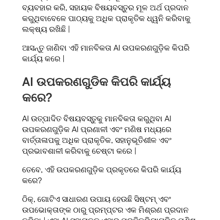
ବ୍ୟବହାର କରି, ସହାୟକ ବିଷୟବସ୍ତୁର ମୂଳ ଅର୍ଥ ପ୍ରଦାନ
କରୁଥିବାବେଳେ ପାଠ୍ୟକୁ ଅଧିକ ପ୍ରାକୃତିକ ଧ୍ୱନି କରିବାକୁ
ଲକ୍ଷ୍ୟ ରଖିଛି |
ଆସନ୍ତୁ ଜାଣିବା ଏହି ମାନବିକତା AI ଉପକରଣଗୁଡ଼ିକ କିପରି
କାର୍ଯ୍ୟ କରେ |
AI ଉପକରଣଗୁଡିକ କିପରି କାର୍ଯ୍ୟ
କରେ?
AI ଉତ୍ପାଦିତ ବିଷୟବସ୍ତୁକୁ ମାନବିକତା କରୁଥିବା AI
ଉପକରଣଗୁଡ଼ିକ AI ପ୍ରଣାଳୀ ଏବଂ ମଣିଷ ମଧ୍ୟରେ
ବାର୍ତ୍ତାଳାପକୁ ଅଧିକ ପ୍ରାକୃତିକ, ସହାନୁଭୂତିଶୀଳ ଏବଂ
ପ୍ରଭାବଶାଳୀ କରିବାକୁ ଚେଷ୍ଟା କରେ |
ତେବେ, ଏହି ଉପକରଣଗୁଡ଼ିକ ପ୍ରକୃତରେ କିପରି କାର୍ଯ୍ୟ
କରେ?
ଠିକ୍, ଗୋଟିଏ ସାଧାରଣ ଉପାୟ ହେଉଛି ସିଷ୍ଟମ୍ ଏବଂ
ଉପଭୋକ୍ତାଙ୍କ ଠାରୁ ପ୍ରମ୍ପ୍ଟର ଏକ ମିଶ୍ରଣ ପ୍ରଦାନ