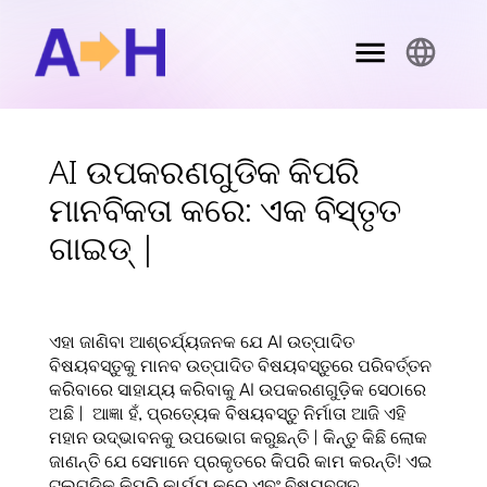
AI ଉପକରଣଗୁଡିକ କିପରି
ମାନବିକତା କରେ: ଏକ ବିସ୍ତୃତ
ଗାଇଡ୍ |
ଏହା ଜାଣିବା ଆଶ୍ଚର୍ଯ୍ୟଜନକ ଯେ AI ଉତ୍ପାଦିତ
ବିଷୟବସ୍ତୁକୁ ମାନବ ଉତ୍ପାଦିତ ବିଷୟବସ୍ତୁରେ ପରିବର୍ତ୍ତନ
କରିବାରେ ସାହାଯ୍ୟ କରିବାକୁ AI ଉପକରଣଗୁଡ଼ିକ ସେଠାରେ
ଅଛି | ଆଜ୍ଞା ହଁ, ପ୍ରତ୍ୟେକ ବିଷୟବସ୍ତୁ ନିର୍ମାତା ଆଜି ଏହି
ମହାନ ଉଦ୍ଭାବନକୁ ଉପଭୋଗ କରୁଛନ୍ତି | କିନ୍ତୁ କିଛି ଲୋକ
ଜାଣନ୍ତି ଯେ ସେମାନେ ପ୍ରକୃତରେ କିପରି କାମ କରନ୍ତି! ଏଇ
ଟୁଲଗୁଡିକ କିପରି କାର୍ଯ୍ୟ କରେ ଏବଂ ବିଷୟବସ୍ତୁ