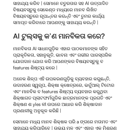
ସାହାଯ୍ୟ କରିବ | ସେମାନେ ଚତୁରତାର ସହ AI ଉତ୍ପାଦିତ
ବିଷୟବସ୍ତୁକୁ ସେକେଣ୍ଡ ମଧ୍ୟରେ ମାନବ ଲିଖିତ
ବିଷୟବସ୍ତୁରେ ରୂପାନ୍ତର କରନ୍ତି ଏବଂ ତୁମର କାର୍ଯ୍ୟ
ସମାପ୍ତ କରିବାରେ ଆପଣଙ୍କୁ ସାହାଯ୍ୟ କରନ୍ତି |
AI ଟୁଲ୍ସକୁ କ’ଣ ମାନବିକତା କରେ?
ମାନବିକତା AI ସାଧନଗୁଡ଼ିକ ଏହାର ପାଠକମାନଙ୍କ ସହିତ
ପ୍ରାକୃତିକତା, ସହାନୁଭୂତି, ଭାବନା ଏବଂ ଗଭୀର ପାରସ୍ପରିକ
ଯୋଗଦାନ ଯୋଗ କରି ଆପଣଙ୍କର ବିଷୟବସ୍ତୁକୁ ବ
features ଶିଷ୍ଟ୍ୟ କରେ |
ଅନେକ ଶିଳ୍ପ ଏହି ଉପକରଣଗୁଡ଼ିକୁ ବ୍ୟବହାର କରୁଛନ୍ତି,
ଉଦାହରଣ ସ୍ୱରୂପ, ଶିକ୍ଷା କ୍ଷେତ୍ରରେ, ଭର୍ଚୁଆଲ୍ ଟିଟୋର
ଏବଂ ମାନବିକ ବ features ଶିଷ୍ଟ୍ୟ ବ୍ୟବହାର କରୁଥିବା
ଶିକ୍ଷାଗତ ପ୍ଲାଟଫର୍ମଗୁଡିକ ଛାତ୍ରମାନଙ୍କ ପ୍ରଗତି ଏବଂ
ଶିକ୍ଷଣ ଶ yles ଳୀ ଉପରେ ଆଧାର କରି ଶିକ୍ଷାଦାନ
ପ୍ରଣାଳୀକୁ ଅନୁକୂଳ କରିଛି |
ସେମାନେ ମଧ୍ୟ ମାନବ ଶିକ୍ଷକ ପରି a ଙ୍ଗରେ ମତାମତ ଏବଂ
ସାହାଯ୍ୟ କରିପାରିବେ | ଉଭୟ ମୂଳ ଏବଂ ଏହାର ଏକ ମିଶ୍ରଣ