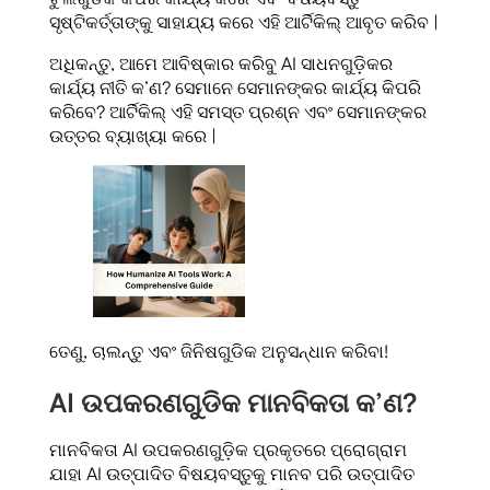
ସୃଷ୍ଟିକର୍ତ୍ତାଙ୍କୁ ସାହାଯ୍ୟ କରେ ଏହି ଆର୍ଟିକିଲ୍ ଆବୃତ କରିବ |
ଅଧିକନ୍ତୁ, ଆମେ ଆବିଷ୍କାର କରିବୁ AI ସାଧନଗୁଡ଼ିକର
କାର୍ଯ୍ୟ ନୀତି କ’ଣ? ସେମାନେ ସେମାନଙ୍କର କାର୍ଯ୍ୟ କିପରି
କରିବେ? ଆର୍ଟିକିଲ୍ ଏହି ସମସ୍ତ ପ୍ରଶ୍ନ ଏବଂ ସେମାନଙ୍କର
ଉତ୍ତର ବ୍ୟାଖ୍ୟା କରେ |
ତେଣୁ, ଚାଲନ୍ତୁ ଏବଂ ଜିନିଷଗୁଡିକ ଅନୁସନ୍ଧାନ କରିବା!
AI ଉପକରଣଗୁଡିକ ମାନବିକତା କ’ଣ?
ମାନବିକତା AI ଉପକରଣଗୁଡ଼ିକ ପ୍ରକୃତରେ ପ୍ରୋଗ୍ରାମ
ଯାହା AI ଉତ୍ପାଦିତ ବିଷୟବସ୍ତୁକୁ ମାନବ ପରି ଉତ୍ପାଦିତ