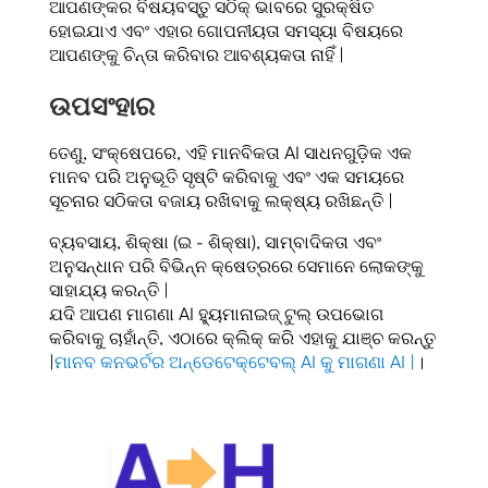
ଆପଣଙ୍କର ବିଷୟବସ୍ତୁ ସଠିକ୍ ଭାବରେ ସୁରକ୍ଷିତ
ହୋଇଯାଏ ଏବଂ ଏହାର ଗୋପନୀୟତା ସମସ୍ୟା ବିଷୟରେ
ଆପଣଙ୍କୁ ଚିନ୍ତା କରିବାର ଆବଶ୍ୟକତା ନାହିଁ |
ଉପସଂହାର
ତେଣୁ, ସଂକ୍ଷେପରେ, ଏହି ମାନବିକତା AI ସାଧନଗୁଡ଼ିକ ଏକ
ମାନବ ପରି ଅନୁଭୂତି ସୃଷ୍ଟି କରିବାକୁ ଏବଂ ଏକ ସମୟରେ
ସୂଚନାର ସଠିକତା ବଜାୟ ରଖିବାକୁ ଲକ୍ଷ୍ୟ ରଖିଛନ୍ତି |
ବ୍ୟବସାୟ, ଶିକ୍ଷା (ଇ - ଶିକ୍ଷା), ସାମ୍ବାଦିକତା ଏବଂ
ଅନୁସନ୍ଧାନ ପରି ବିଭିନ୍ନ କ୍ଷେତ୍ରରେ ସେମାନେ ଲୋକଙ୍କୁ
ସାହାଯ୍ୟ କରନ୍ତି |
ଯଦି ଆପଣ ମାଗଣା AI ହ୍ୟୁମାନାଇଜ୍ ଟୁଲ୍ ଉପଭୋଗ
କରିବାକୁ ଚାହାଁନ୍ତି, ଏଠାରେ କ୍ଲିକ୍ କରି ଏହାକୁ ଯାଞ୍ଚ କରନ୍ତୁ
|
ମାନବ କନଭର୍ଟର ଅନ୍ଡେଟେକ୍ଟେବଲ୍ AI କୁ ମାଗଣା AI |
।