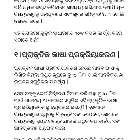
କରିବା | ଏହା AI ସହାୟକକୁ ଏହାର ପ୍ରତିକ୍ରିୟାଗୁଡ଼ିକୁ ମଣିଷ
ପରି ଅଧିକ ଶବ୍ଦ କରିବାରେ ସାହାଯ୍ୟ କରିଥାଏ, ତଥାପି ମୂଳ
ବିଷୟବସ୍ତୁକୁ ସତ୍ୟ ରଖେ ଏବଂ ସୂଚନା ସଠିକ୍ ରହିଥାଏ ବୋଲି
ନିଶ୍ଚିତ କରେ |
ଏହି ଉପକରଣଗୁଡ଼ିକ ସାଧାରଣତ how କିପରି କାର୍ଯ୍ୟ କରେ
ଏଠାରେ ଅଛି?
୧।
ପ୍ରାକୃତିକ ଭାଷା ପ୍ରକ୍ରିୟାକରଣ |
ପ୍ରାକୃତିକ ଭାଷା ପ୍ରକ୍ରିୟାକରଣ ହେଉଛି ମାନବ ଭାଷାକୁ
ଲିଖିତ କିମ୍ବା କଥିତ ରୂପରେ ବୁ to ିବା ପାଇଁ ମାନବିକତା AI
ଉପକରଣଗୁଡ଼ିକର ସାମର୍ଥ୍ୟ |
ସେମାନଙ୍କୁ କେଉଁ ନିର୍ଦ୍ଦେଶ ଦିଆଯାଇଛି ତାହା ବୁ to ିବା
ପାଇଁ ମାନବୀୟ AI ଉପକରଣଗୁଡ଼ିକ ଏହି ପ୍ରାକୃତିକ ଭାଷା
ପ୍ରକ୍ରିୟାକରଣକୁ ବ୍ୟବହାର କରନ୍ତି | ସେମାନେ
ବିଷୟବସ୍ତୁର ସ୍ୱରକୁ ଚିହ୍ନନ୍ତି ଏବଂ ଶେଷରେ, ସେମାନେ
ବିଷୟବସ୍ତୁ ସୃଷ୍ଟି କରନ୍ତି ଯାହାକି ଅଧିକ କଥାବାର୍ତ୍ତା ଏବଂ
ଭାବପ୍ରବଣ ଅନୁଭବ କରେ |
ଅଧିକନ୍ତୁ, ଏହି ମାନବିକତା AI ଆପଣଙ୍କୁ ବିଭିନ୍ନ ପ୍ରକାରର