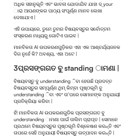
ଅଧିକ ସହାନୁଭୂତି ଏବଂ ଭାବନା ଯୋଡାଯିବ ଯାହା ଦ୍ your
ାରା ଆପଣଙ୍କର ପାଠ୍ୟ ସଂପୂର୍ଣ୍ଣ ମାନବ ଲେଖା
ଦେଖାଯାଏ |
ଏହି ଉପାୟରେ, ତୁମେ ତୁମର ବିଷୟବସ୍ତୁର ସର୍ବୋତ୍ତମ
ସଂସ୍କରଣ ମଧ୍ୟରୁ ଗୋଟିଏ ପାଇବ |
ମାନବିକତା AI ଉପକରଣଗୁଡ଼ିକର ଏହା ଏକ ଆଶ୍ଚର୍ଯ୍ୟଜନକ
ଦିଗ ନୁହେଁ କି? ଅବଶ୍ୟ, ଏହା ଅଟେ |
3
ପ୍ରସଙ୍ଗଗତ ବୁ standing ାମଣା |
ବିଷୟବସ୍ତୁ ବୁ understanding ିବା ହେଉଛି ପ୍ରଦତ୍ତ
ବିଷୟବସ୍ତୁର ସମ୍ପୂର୍ଣ୍ଣ ଥିମ୍ କିମ୍ବା ପୃଷ୍ଠଭୂମି ବୁ
understanding ିବା ଏବଂ ତା’ପରେ ସେମାନଙ୍କ ଅନୁଯାୟୀ
ପ୍ରତିକ୍ରିୟା କରିବା |
ହଁ! ମାନବିକତା AI ଉପକରଣଗୁଡିକ ପ୍ରସଙ୍ଗଗତ ବୁ
understanding ାମଣା ପାଇଁ ତାଲିମ ପ୍ରାପ୍ତ | ସେମାନେ
ପ୍ରଥମେ ବିଷୟବସ୍ତୁର ପୃଷ୍ଠଭୂମି ବିଶ୍ଳେଷଣ କରନ୍ତି ଏବଂ
ତାପରେ ସେହି ଅନୁଯାୟୀ ବିଷୟବସ୍ତୁ ଉତ୍ପାଦନ କରନ୍ତି |