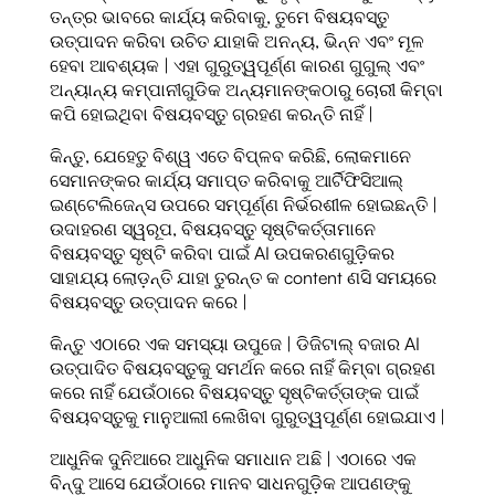
ତନ୍ତ୍ର ଭାବରେ କାର୍ଯ୍ୟ କରିବାକୁ, ତୁମେ ବିଷୟବସ୍ତୁ
ଉତ୍ପାଦନ କରିବା ଉଚିତ ଯାହାକି ଅନନ୍ୟ, ଭିନ୍ନ ଏବଂ ମୂଳ
ହେବା ଆବଶ୍ୟକ | ଏହା ଗୁରୁତ୍ୱପୂର୍ଣ୍ଣ କାରଣ ଗୁଗୁଲ୍ ଏବଂ
ଅନ୍ୟାନ୍ୟ କମ୍ପାନୀଗୁଡିକ ଅନ୍ୟମାନଙ୍କଠାରୁ ଚୋରୀ କିମ୍ବା
କପି ହୋଇଥିବା ବିଷୟବସ୍ତୁ ଗ୍ରହଣ କରନ୍ତି ନାହିଁ |
କିନ୍ତୁ, ଯେହେତୁ ବିଶ୍ୱ ଏତେ ବିପ୍ଳବ କରିଛି, ଲୋକମାନେ
ସେମାନଙ୍କର କାର୍ଯ୍ୟ ସମାପ୍ତ କରିବାକୁ ଆର୍ଟିଫିସିଆଲ୍
ଇଣ୍ଟେଲିଜେନ୍ସ ଉପରେ ସମ୍ପୂର୍ଣ୍ଣ ନିର୍ଭରଶୀଳ ହୋଇଛନ୍ତି |
ଉଦାହରଣ ସ୍ୱରୂପ, ବିଷୟବସ୍ତୁ ସୃଷ୍ଟିକର୍ତ୍ତାମାନେ
ବିଷୟବସ୍ତୁ ସୃଷ୍ଟି କରିବା ପାଇଁ AI ଉପକରଣଗୁଡ଼ିକର
ସାହାଯ୍ୟ ଲୋଡ଼ନ୍ତି ଯାହା ତୁରନ୍ତ କ content ଣସି ସମୟରେ
ବିଷୟବସ୍ତୁ ଉତ୍ପାଦନ କରେ |
କିନ୍ତୁ ଏଠାରେ ଏକ ସମସ୍ୟା ଉପୁଜେ | ଡିଜିଟାଲ୍ ବଜାର AI
ଉତ୍ପାଦିତ ବିଷୟବସ୍ତୁକୁ ସମର୍ଥନ କରେ ନାହିଁ କିମ୍ବା ଗ୍ରହଣ
କରେ ନାହିଁ ଯେଉଁଠାରେ ବିଷୟବସ୍ତୁ ସୃଷ୍ଟିକର୍ତ୍ତାଙ୍କ ପାଇଁ
ବିଷୟବସ୍ତୁକୁ ମାନୁଆଲୀ ଲେଖିବା ଗୁରୁତ୍ୱପୂର୍ଣ୍ଣ ହୋଇଯାଏ |
ଆଧୁନିକ ଦୁନିଆରେ ଆଧୁନିକ ସମାଧାନ ଅଛି | ଏଠାରେ ଏକ
ବିନ୍ଦୁ ଆସେ ଯେଉଁଠାରେ ମାନବ ସାଧନଗୁଡ଼ିକ ଆପଣଙ୍କୁ