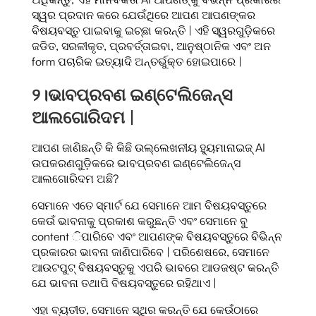
ସ୍ୱର ପ୍ରଦାନ କରେ ଯେଉଁଥିରେ ଆପଣ ଆପଣଙ୍କର
ବିଷୟବସ୍ତୁ ପାଇବାକୁ ଇଚ୍ଛା କରନ୍ତି | ଏହି ସ୍ୱରଗୁଡ଼ିକରେ
ଜଡିତ, ସରଳୀକୃତ, ପ୍ରବର୍ତ୍ତାଇବା, ଆନୁଷ୍ଠାନିକ ଏବଂ ଅନ
form ପଚାରିକ ଇତ୍ୟାଦି ଅନ୍ତର୍ଭୁକ୍ତ ହୋଇପାରେ |
୨।
ଭାବପ୍ରବଣ ଇଣ୍ଟେଲିଜେନ୍ସ
ଆଲଗୋରିଦମ |
ଆପଣ ଜାଣିଛନ୍ତି କି କିଛି ଉଲ୍ଲେଖନୀୟ ହ୍ୟୁମାନାଇଜ୍ AI
ଉପକରଣଗୁଡ଼ିକରେ ଭାବପ୍ରବଣ ଇଣ୍ଟେଲିଜେନ୍ସ
ଆଲଗୋରିଦମ ଅଛି?
ସେମାନେ ଏତେ ସ୍ମାର୍ଟ ଯେ ସେମାନେ ଆମ ବିଷୟବସ୍ତୁରେ
କେଉଁ ଭାବନାକୁ ପ୍ରକାଶ କରୁଛନ୍ତି ଏବଂ ସେମାନେ ବୁ
content ିପାରିବେ ଏବଂ ଆପଣଙ୍କ ବିଷୟବସ୍ତୁରେ ବିଭିନ୍ନ
ପ୍ରକାରର ଭାବନା ଜାଣିପାରିବେ | ପରିଶେଷରେ, ସେମାନେ
ଆଉଟପୁଟ୍ ବିଷୟବସ୍ତୁକୁ ଏପରି ଭାବରେ ଆଡଜଷ୍ଟ କରନ୍ତି
ଯେ ଭାବନା ତଥାପି ବିଷୟବସ୍ତୁରେ ରହିଥାଏ |
ଏହା ବ୍ୟତୀତ, ସେମାନେ ସ୍ଥିର କରନ୍ତି ଯେ କେଉଁଠାରେ