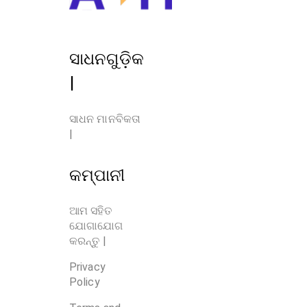
ସାଧନଗୁଡ଼ିକ
|
ସାଧନ ମାନବିକତା 
|
କମ୍ପାନୀ
ଆମ ସହିତ
ଯୋଗାଯୋଗ
କରନ୍ତୁ |
Privacy
Policy