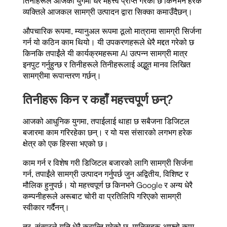
तिनीहरूले आजको युगमा धेरै महत्त्व प्राप्त गरेको छ किनभने हरेक
व्यक्तिले आजकल सामग्री उत्पादन द्वारा सिक्का कमाउँदैछन्।
औपचारिक रूपमा, म्यानुअल रूपमा ठूलो मात्रामा सामग्री सिर्जना
गर्न यो कठिन काम थियो। यी उपकरणहरूले धेरै मद्दत गरेको छ
किनकि तपाईंले यी कार्यक्रमहरूमा AI उत्पन्न सामग्री मात्र
इनपुट गर्नुहुन्छ र तिनीहरूले तिनीहरूलाई अद्भुत मानव लिखित
सामग्रीमा रूपान्तरण गर्छन्।
तिनीहरू किन र कहाँ महत्त्वपूर्ण छन्?
आजको आधुनिक युगमा, तपाईलाई थाहा छ सबैजना डिजिटल
बजारमा काम गरिरहेका छन्। र यो यस संसारको लगभग हरेक
क्षेत्र को एक हिस्सा भएको छ।
काम गर्न र विशेष गरी डिजिटल बजारको लागि सामग्री सिर्जना
गर्न, तपाईंले सामग्री उत्पादन गर्नुपर्छ जुन अद्वितीय, विशिष्ट र
मौलिक हुनुपर्छ। यो महत्त्वपूर्ण छ किनभने Google र अन्य धेरै
कम्पनीहरूले अरूबाट चोरी वा प्रतिलिपि गरिएको सामग्री
स्वीकार गर्दैनन्।
तर, संसारले यति धेरै क्रान्ति गरेको छ, मानिसहरू आफ्नो काम