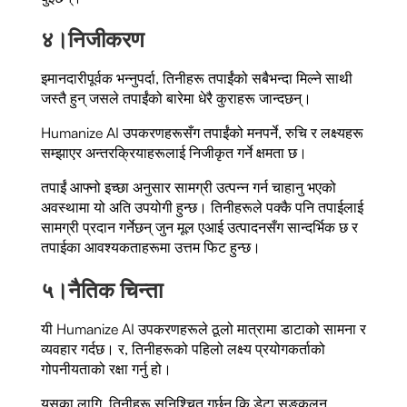
४।
निजीकरण
इमानदारीपूर्वक भन्नुपर्दा, तिनीहरू तपाईंको सबैभन्दा मिल्ने साथी
जस्तै हुन् जसले तपाईंको बारेमा धेरै कुराहरू जान्दछन्।
Humanize AI उपकरणहरूसँग तपाईंको मनपर्ने, रुचि र लक्ष्यहरू
सम्झाएर अन्तरक्रियाहरूलाई निजीकृत गर्ने क्षमता छ।
तपाईं आफ्नो इच्छा अनुसार सामग्री उत्पन्न गर्न चाहानु भएको
अवस्थामा यो अति उपयोगी हुन्छ। तिनीहरूले पक्कै पनि तपाईलाई
सामग्री प्रदान गर्नेछन् जुन मूल एआई उत्पादनसँग सान्दर्भिक छ र
तपाईका आवश्यकताहरूमा उत्तम फिट हुन्छ।
५।
नैतिक चिन्ता
यी Humanize AI उपकरणहरूले ठूलो मात्रामा डाटाको सामना र
व्यवहार गर्दछ। र, तिनीहरूको पहिलो लक्ष्य प्रयोगकर्ताको
गोपनीयताको रक्षा गर्नु हो।
यसका लागि, तिनीहरू सुनिश्चित गर्छन् कि डेटा सङ्कलन