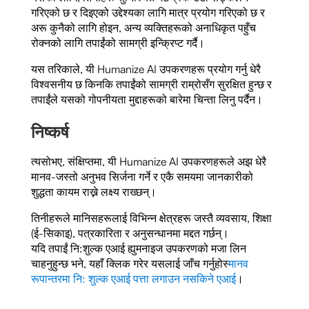
गरिएको छ र दिइएको उद्देश्यका लागि मात्र प्रयोग गरिएको छ र
अरू कुनैको लागि होइन, अन्य व्यक्तिहरूको अनाधिकृत पहुँच
रोक्नको लागि तपाईंको सामग्री इन्क्रिप्ट गर्दै।
यस तरिकाले, यी Humanize AI उपकरणहरू प्रयोग गर्नु धेरै
विश्वसनीय छ किनकि तपाईंको सामग्री राम्रोसँग सुरक्षित हुन्छ र
तपाईंले यसको गोपनीयता मुद्दाहरूको बारेमा चिन्ता लिनु पर्दैन।
निष्कर्ष
त्यसोभए, संक्षिप्तमा, यी Humanize AI उपकरणहरूले अझ धेरै
मानव-जस्तो अनुभव सिर्जना गर्ने र एकै समयमा जानकारीको
शुद्धता कायम राख्ने लक्ष्य राख्छन्।
तिनीहरूले मानिसहरूलाई विभिन्न क्षेत्रहरू जस्तै व्यवसाय, शिक्षा
(ई-सिकाइ), पत्रकारिता र अनुसन्धानमा मद्दत गर्छन्।
यदि तपाईं नि:शुल्क एआई ह्युमनाइज उपकरणको मजा लिन
चाहनुहुन्छ भने, यहाँ क्लिक गरेर यसलाई जाँच गर्नुहोस्
मानव
रूपान्तरमा नि: शुल्क एआई पत्ता लगाउन नसकिने एआई
।