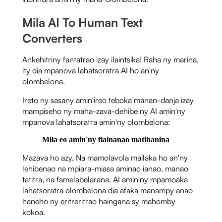
Mila AI To Human Text
Converters
Ankehitriny fantatrao izay ilaintsika! Raha ny marina,
ity dia mpanova lahatsoratra AI ho an'ny
olombelona.
Ireto ny sasany amin'ireo teboka manan-danja izay
mampiseho ny maha-zava-dehibe ny AI amin'ny
mpanova lahatsoratra amin'ny olombelona:
Mila eo amin'ny fiainanao matihanina
Mazava ho azy, Na mamolavola mailaka ho an'ny
lehibenao na mpiara-miasa aminao ianao, manao
tatitra, na famelabelarana, AI amin'ny mpamoaka
lahatsoratra olombelona dia afaka manampy anao
haneho ny eritreritrao haingana sy mahomby
kokoa.