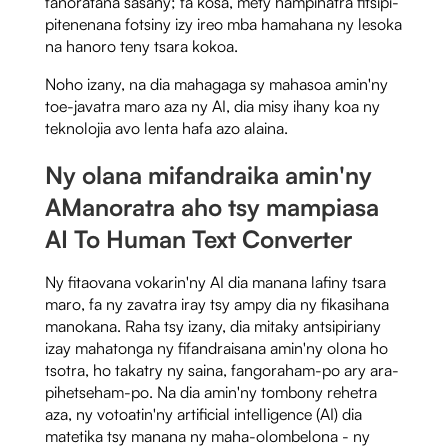
fanoratana sasany; fa kosa, mety hampihatra fitsipi-
pitenenana fotsiny izy ireo mba hamahana ny lesoka
na hanoro teny tsara kokoa.
Noho izany, na dia mahagaga sy mahasoa amin'ny
toe-javatra maro aza ny AI, dia misy ihany koa ny
teknolojia avo lenta hafa azo alaina.
Ny olana mifandraika amin'ny
A
Manoratra aho tsy mampiasa
AI To Human Text Converter
Ny fitaovana vokarin'ny AI dia manana lafiny tsara
maro, fa ny zavatra iray tsy ampy dia ny fikasihana
manokana. Raha tsy izany, dia mitaky antsipiriany
izay mahatonga ny fifandraisana amin'ny olona ho
tsotra, ho takatry ny saina, fangoraham-po ary ara-
pihetseham-po. Na dia amin'ny tombony rehetra
aza, ny votoatin'ny artificial intelligence (AI) dia
matetika tsy manana ny maha-olombelona - ny