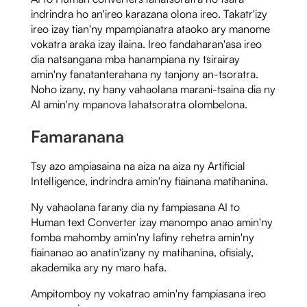
indrindra ho an'ireo karazana olona ireo. Takatr'izy
ireo izay tian'ny mpampianatra ataoko ary manome
vokatra araka izay ilaina. Ireo fandaharan'asa ireo
dia natsangana mba hanampiana ny tsirairay
amin'ny fanatanterahana ny tanjony an-tsoratra.
Noho izany, ny hany vahaolana marani-tsaina dia ny
AI amin'ny mpanova lahatsoratra olombelona.
Famaranana
Tsy azo ampiasaina na aiza na aiza ny Artificial
Intelligence, indrindra amin'ny fiainana matihanina.
Ny vahaolana farany dia ny fampiasana AI to
Human text Converter izay manompo anao amin'ny
fomba mahomby amin'ny lafiny rehetra amin'ny
fiainanao ao anatin'izany ny matihanina, ofisialy,
akademika ary ny maro hafa.
Ampitomboy ny vokatrao amin'ny fampiasana ireo