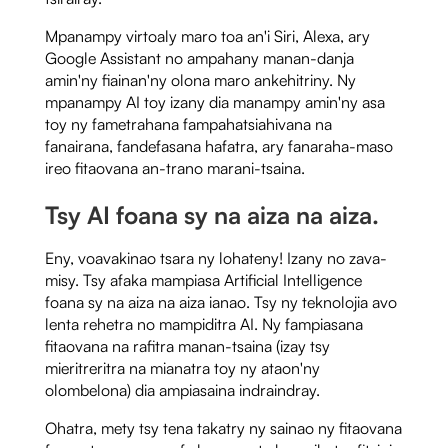
Mpanampy virtoaly maro toa an'i Siri, Alexa, ary
Google Assistant no ampahany manan-danja
amin'ny fiainan'ny olona maro ankehitriny. Ny
mpanampy AI toy izany dia manampy amin'ny asa
toy ny fametrahana fampahatsiahivana na
fanairana, fandefasana hafatra, ary fanaraha-maso
ireo fitaovana an-trano marani-tsaina.
Tsy AI foana sy na aiza na aiza
.
Eny, voavakinao tsara ny lohateny! Izany no zava-
misy. Tsy afaka mampiasa Artificial Intelligence
foana sy na aiza na aiza ianao. Tsy ny teknolojia avo
lenta rehetra no mampiditra AI. Ny fampiasana
fitaovana na rafitra manan-tsaina (izay tsy
mieritreritra na mianatra toy ny ataon'ny
olombelona) dia ampiasaina indraindray.
Ohatra, mety tsy tena takatry ny sainao ny fitaovana