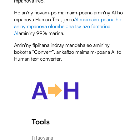
mpanova ireo.
Ho an'ny fiovam-po maimaim-poana amin'ny AI ho
mpanova Human Text, jereo
AI maimaim-poana ho
an'ny mpanova olombelona tsy azo fantarina
AI
amin'ny 99% marina.
Amin'ny fipihana indray mandeha eo amin'ny
bokotra “Convert”, ankafizo maimaim-poana AI to
Human text converter.
Tools
Fitaovana 