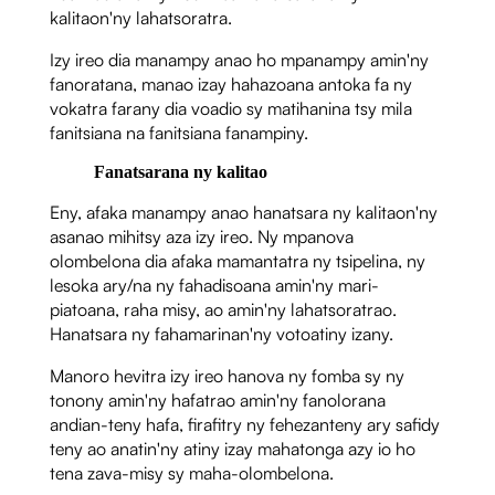
kalitaon'ny lahatsoratra.
Izy ireo dia manampy anao ho mpanampy amin'ny
fanoratana, manao izay hahazoana antoka fa ny
vokatra farany dia voadio sy matihanina tsy mila
fanitsiana na fanitsiana fanampiny.
Fanatsarana ny kalitao
Eny, afaka manampy anao hanatsara ny kalitaon'ny
asanao mihitsy aza izy ireo. Ny mpanova
olombelona dia afaka mamantatra ny tsipelina, ny
lesoka ary/na ny fahadisoana amin'ny mari-
piatoana, raha misy, ao amin'ny lahatsoratrao.
Hanatsara ny fahamarinan'ny votoatiny izany.
Manoro hevitra izy ireo hanova ny fomba sy ny
tonony amin'ny hafatrao amin'ny fanolorana
andian-teny hafa, firafitry ny fehezanteny ary safidy
teny ao anatin'ny atiny izay mahatonga azy io ho
tena zava-misy sy maha-olombelona.