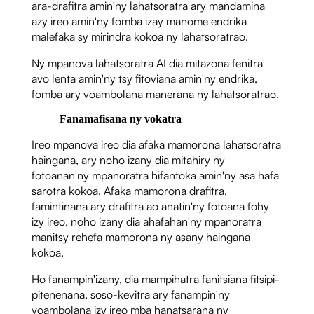
ara-drafitra amin'ny lahatsoratra ary mandamina
azy ireo amin'ny fomba izay manome endrika
malefaka sy mirindra kokoa ny lahatsoratrao.
Ny mpanova lahatsoratra AI dia mitazona fenitra
avo lenta amin'ny tsy fitoviana amin'ny endrika,
fomba ary voambolana manerana ny lahatsoratrao.
Fanamafisana ny vokatra
Ireo mpanova ireo dia afaka mamorona lahatsoratra
haingana, ary noho izany dia mitahiry ny
fotoanan'ny mpanoratra hifantoka amin'ny asa hafa
sarotra kokoa. Afaka mamorona drafitra,
famintinana ary drafitra ao anatin'ny fotoana fohy
izy ireo, noho izany dia ahafahan'ny mpanoratra
manitsy rehefa mamorona ny asany haingana
kokoa.
Ho fanampin'izany, dia mampihatra fanitsiana fitsipi-
pitenenana, soso-kevitra ary fanampin'ny
voambolana izy ireo mba hanatsarana ny