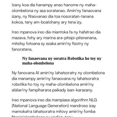
Izany koa dia hanampy anao hanome ny maha-
olombelona ny asa soratanao. Amin'ny fanaovana
izany, ny fitaovanao dia toa nosoratan-tanana
kokoa, tany am-boalohany ary tena izy.
Ireo mpanova ireo dia miantoka fa ny hafatrao dia
mazava, fohy ary marina ara-pitsipi-pitenenana,
mitsitsy fotoana sy ezaka amin'ny fizotry ny
fanoratana.
Ny fanaovana ny soratra Robotika ho toy ny
maha-olombelona
Ny fanovana AI amin'ny lahatsoratry ny olombelona
dia manampy amin'ny fanaovana ny lahatsoratra
robotika ho toy ny maha-olombelona amin'ny
alàlan'ny fampiharana paikady isan-karazany.
Ireo mpanova ireo dia mampiasa algorithm NLG
(National Language Generation) mandroso izay
mamokatra lahatsoratra mitovy amin'ny fomba
fitenin'olombelona sy andian-teny.