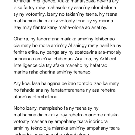
Artificial Intelligence. Afaka manatsoaka hevitra àry
isika fa tsy misy mahasolo ny asan’ny olombelona
sy ny votoatiny. Izany no takian’ny tsena. Ny tsena
matihanina dia mitaky votoaty tena izy sy marina
izay misy fiantraikany maha-olona ao anatiny.
Ohatra, ny fanoratana mailaka amin'ny lehibenao
dia mety ho mora amin'ny AI saingy mety hanilika ny
fenitra etika, ny banga ary ny soatoavina ara-moraly
anananao amin'ny lehibenao. Ary koa, ny Artificial
Intelligence dia tsy afaka maneho ny hafatrao
marina raha oharina amin'ny tenanao.
Ary koa, lasa haingana be izao tontolo izao ka mety
ho fahadalana ny fanatanterahana ny asa rehetra
ataon'ny olombelona.
Noho izany, mampiseho fa ny tsena sy ny
matihanina dia mitaky izay rehetra manome antsika
votoaty manana ny ampahany tsara indrindra
amin'ny teknolojia miaraka amin'ny ampahany tsara
indrindra amin'ny maha-olombelona.