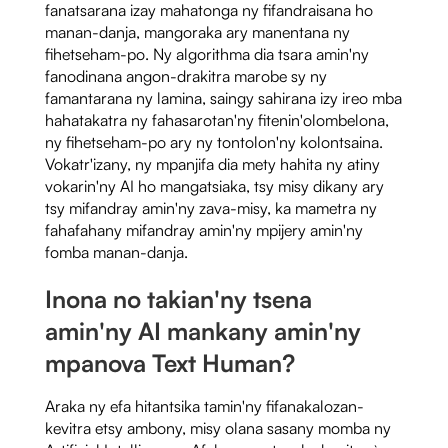
fanatsarana izay mahatonga ny fifandraisana ho
manan-danja, mangoraka ary manentana ny
fihetseham-po. Ny algorithma dia tsara amin'ny
fanodinana angon-drakitra marobe sy ny
famantarana ny lamina, saingy sahirana izy ireo mba
hahatakatra ny fahasarotan'ny fitenin'olombelona, ​​​​
ny fihetseham-po ary ny tontolon'ny kolontsaina.
Vokatr'izany, ny mpanjifa dia mety hahita ny atiny
vokarin'ny AI ho mangatsiaka, tsy misy dikany ary
tsy mifandray amin'ny zava-misy, ka mametra ny
fahafahany mifandray amin'ny mpijery amin'ny
fomba manan-danja.
Inona no takian'ny tsena
amin'ny AI mankany amin'ny
mpanova Text Human?
Araka ny efa hitantsika tamin'ny fifanakalozan-
kevitra etsy ambony, misy olana sasany momba ny