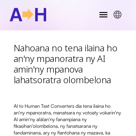
Nahoana no tena ilaina ho
an'ny mpanoratra ny AI
amin'ny mpanova
lahatsoratra olombelona
AI to Human Text Converters dia tena ilaina ho
an'ny mpanoratra, manatsara ny votoaty vokarin'ny
AI amin'ny alàlan'ny fanampiana ny
fikasihan'olombelona, ​​ny fanatsarana ny
fandaminana, ary ny fiantohana ny mazava, ka