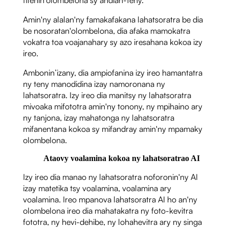
Amin'ny alalan'ny famakafakana lahatsoratra be dia
be nosoratan'olombelona, ​​​​dia afaka mamokatra
vokatra toa voajanahary sy azo iresahana kokoa izy
ireo.
Ambonin’izany, dia ampiofanina izy ireo hamantatra
ny teny manodidina izay namoronana ny
lahatsoratra. Izy ireo dia manitsy ny lahatsoratra
mivoaka mifototra amin'ny tonony, ny mpihaino ary
ny tanjona, izay mahatonga ny lahatsoratra
mifanentana kokoa sy mifandray amin'ny mpamaky
olombelona.
Ataovy voalamina kokoa ny lahatsoratrao AI
Izy ireo dia manao ny lahatsoratra noforonin'ny AI
izay matetika tsy voalamina, voalamina ary
voalamina. Ireo mpanova lahatsoratra AI ho an'ny
olombelona ireo dia mahatakatra ny foto-kevitra
fototra, ny hevi-dehibe, ny lohahevitra ary ny singa