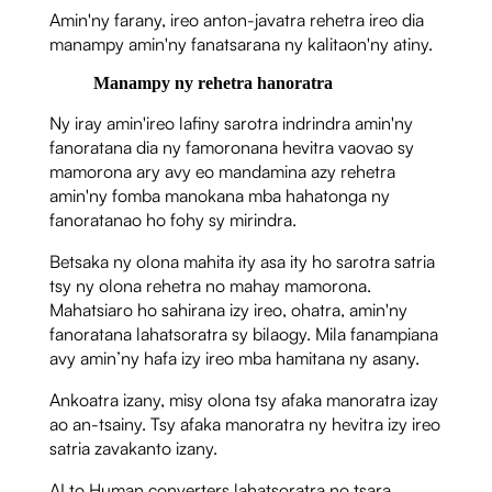
Amin'ny farany, ireo anton-javatra rehetra ireo dia
manampy amin'ny fanatsarana ny kalitaon'ny atiny.
Manampy ny rehetra hanoratra
Ny iray amin'ireo lafiny sarotra indrindra amin'ny
fanoratana dia ny famoronana hevitra vaovao sy
mamorona ary avy eo mandamina azy rehetra
amin'ny fomba manokana mba hahatonga ny
fanoratanao ho fohy sy mirindra.
Betsaka ny olona mahita ity asa ity ho sarotra satria
tsy ny olona rehetra no mahay mamorona.
Mahatsiaro ho sahirana izy ireo, ohatra, amin'ny
fanoratana lahatsoratra sy bilaogy. Mila fanampiana
avy amin’ny hafa izy ireo mba hamitana ny asany.
Ankoatra izany, misy olona tsy afaka manoratra izay
ao an-tsainy. Tsy afaka manoratra ny hevitra izy ireo
satria zavakanto izany.
AI to Human converters lahatsoratra no tsara