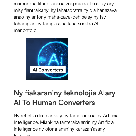
mamorona fifandraisana voapoizina, tena izy ary
misy fiantraikany. Ity lahatsoratra ity dia hanazava
anao ny antony maha-zava-dehibe sy ny tsy
fahampian'ny fampiasana lahatsoratra AI
manontolo.
Ny fiakaran'ny teknolojia AI
ary
AI To Human Converters
Ny rehetra dia mankafy ny famoronana ny Artificial
Intelligence. Miankina tanteraka amin'ny Artificial
Intelligence ny olona amin'ny karazan'asany
tsirairay.