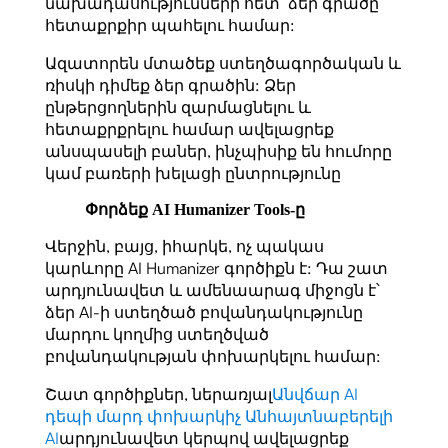
նախադասությունների հետ՝ ձեր գրածը
հետաքրքիր պահելու համար:
Ազատորեն մտածեք ստեղծագործական և
ռիսկի դիմեք ձեր գրածին: Ձեր
ընթերցողներին զարմացնելու և
հետաքրքրելու համար ավելացրեք
անսպասելի բաներ, ինչպիսիք են հումորը
կամ բառերի խելացի ընտրությունը
Փորձեք AI Humanizer Tools-ը
Վերջին, բայց, իհարկե, ոչ պակաս
կարևորը AI Humanizer գործիքն է: Դա շատ
արդյունավետ և ամենաարագ միջոցն է՝
ձեր AI-ի ստեղծած բովանդակությունը
մարդու կողմից ստեղծված
բովանդակության փոխարկելու համար:
Շատ գործիքներ, ներառյալ
Անվճար AI
դեպի մարդ փոխարկիչ Անհայտնաբերելի
AI
արդյունավետ կերպով ավելացրեք