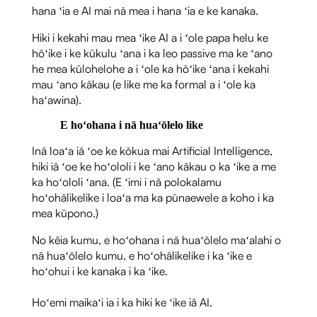
hana ʻia e AI mai nā mea i hana ʻia e ke kanaka.
Hiki i kekahi mau mea ʻike AI a i ʻole papa helu ke
hōʻike i ke kūkulu ʻana i ka leo passive ma ke ʻano
he mea kūlohelohe a i ʻole ka hōʻike ʻana i kekahi
mau ʻano kākau (e like me ka formal a i ʻole ka
haʻawina).
E hoʻohana i nā huaʻōlelo like
Inā loaʻa iā ʻoe ke kōkua mai Artificial Intelligence,
hiki iā ʻoe ke hoʻololi i ke ʻano kākau o ka ʻike a me
ka hoʻololi ʻana. (E ʻimi i nā polokalamu
hoʻohālikelike i loaʻa ma ka pūnaewele a koho i ka
mea kūpono.)
No kēia kumu, e hoʻohana i nā huaʻōlelo maʻalahi o
nā huaʻōlelo kumu, e hoʻohālikelike i ka ʻike e
hoʻohui i ke kanaka i ka ʻike.
Hoʻemi maikaʻi ia i ka hiki ke ʻike iā AI.