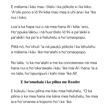
E mālama i kāu mau ʻōlelo i ka pōkole a i ke kiko.
ʻAʻole pono e lōʻihi kēia mau mea e uhi ana i ka ʻike
nui i loko.
Loaʻa ka hapa nui o nā mea hana AI i kēia ʻano.
Hoʻopuka lākou i nā huaʻōlelo lōʻihi a paʻakikī e
paʻakikī i ka poʻe e heluhelu a hoʻomaopopo.
Pēlā nō, hoʻohuli ʻia nā paukū pōkole i ka lehulehu
a mālama i kāu ʻike maʻalahi e hoʻomaopopo.
No laila, ʻo ka maʻalahi a me ka conciseness nā mea
hana nui e hoʻokaʻawale i kāu ʻike mai AI i hana ʻia a
no laila, hoʻopunipuni i kahi mea ʻike AI!
E hoʻomohala i ka pilina me Reader
E kūkulu i kou pilina me kāu mea heluhelu. ʻO ka
pilina o ka mea hana me kāna mea heluhelu, he mea
ia e hoʻonanea a kūpono hoʻi ka ʻike.