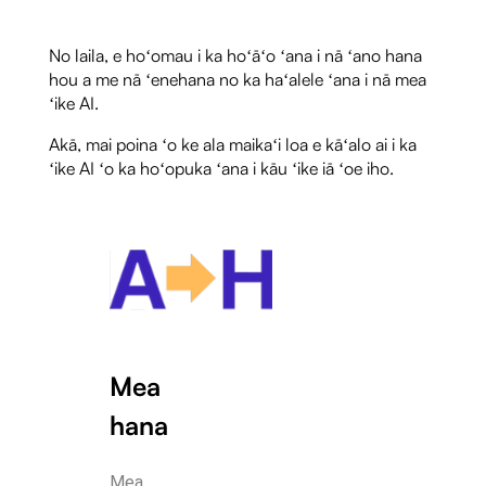
No laila, e hoʻomau i ka hoʻāʻo ʻana i nā ʻano hana
hou a me nā ʻenehana no ka haʻalele ʻana i nā mea
ʻike AI.
Akā, mai poina ʻo ke ala maikaʻi loa e kāʻalo ai i ka
ʻike AI ʻo ka hoʻopuka ʻana i kāu ʻike iā ʻoe iho.
Mea
hana
Mea 