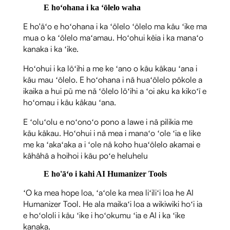
E hoʻohana i ka ʻōlelo waha
E ho'āʻo e hoʻohana i ka ʻōlelo ʻōlelo ma kāu ʻike ma
mua o ka ʻōlelo maʻamau. Hoʻohui kēia i ka manaʻo
kanaka i ka ʻike.
Hoʻohui i ka lōʻihi a me ke ʻano o kāu kākau ʻana i
kāu mau ʻōlelo. E hoʻohana i nā huaʻōlelo pōkole a
ikaika a hui pū me nā ʻōlelo lōʻihi a ʻoi aku ka kikoʻī e
hoʻomau i kāu kākau ʻana.
E ʻoluʻolu e noʻonoʻo pono a lawe i nā pilikia me
kāu kākau. Hoʻohui i nā mea i manaʻo ʻole ʻia e like
me ka ʻakaʻaka a i ʻole nā ​​koho huaʻōlelo akamai e
kāhāhā a hoihoi i kāu poʻe heluhelu
E ho'āʻo i kahi AI Humanizer Tools
ʻO ka mea hope loa, ʻaʻole ka mea liʻiliʻi loa he AI ​​
Humanizer Tool. He ala maikaʻi loa a wikiwiki hoʻi ia
e hoʻololi i kāu ʻike i hoʻokumu ʻia e AI i ka ʻike
kanaka.