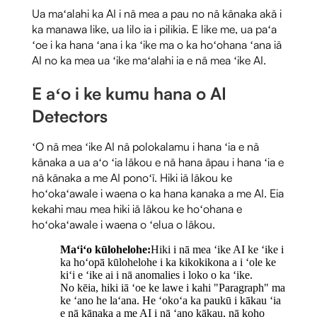
Ua maʻalahi ka AI i nā mea a pau no nā kānaka akā i
ka manawa like, ua lilo ia i pilikia. E like me, ua paʻa
ʻoe i ka hana ʻana i ka ʻike ma o ka hoʻohana ʻana iā
AI no ka mea ua ʻike maʻalahi ia e nā mea ʻike AI.
E aʻo i ke kumu hana o AI
Detectors
ʻO nā mea ʻike AI nā polokalamu i hana ʻia e nā
kānaka a ua aʻo ʻia lākou e nā hana āpau i hana ʻia e
nā kānaka a me AI ponoʻī. Hiki iā lākou ke
hoʻokaʻawale i waena o ka hana kanaka a me AI. Eia
kekahi mau mea hiki iā lākou ke hoʻohana e
hoʻokaʻawale i waena o ʻelua o lākou.
Maʻiʻo kūlohelohe:
Hiki i nā mea ʻike AI ke ʻike i
ka hoʻopā kūlohelohe i ka kikokikona a i ʻole ke
kiʻi e ʻike ai i nā anomalies i loko o ka ʻike.
No kēia, hiki iā ʻoe ke lawe i kahi "Paragraph" ma
ke ʻano he laʻana. He ʻokoʻa ka paukū i kākau ʻia
e nā kānaka a me AI i nā ʻano kākau, nā koho