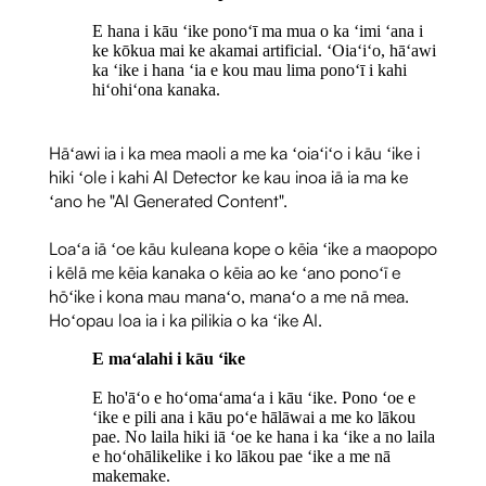
E hana i kāu ʻike ponoʻī ma mua o ka ʻimi ʻana i
ke kōkua mai ke akamai artificial. ʻOiaʻiʻo, hāʻawi
ka ʻike i hana ʻia e kou mau lima ponoʻī i kahi
hiʻohiʻona kanaka.
Hāʻawi ia i ka mea maoli a me ka ʻoiaʻiʻo i kāu ʻike i
hiki ʻole i kahi AI Detector ke kau inoa iā ia ma ke
ʻano he "AI Generated Content".
Loaʻa iā ʻoe kāu kuleana kope o kēia ʻike a maopopo
i kēlā me kēia kanaka o kēia ao ke ʻano ponoʻī e
hōʻike i kona mau manaʻo, manaʻo a me nā mea.
Hoʻopau loa ia i ka pilikia o ka ʻike AI.
E maʻalahi i kāu ʻike
E ho'āʻo e hoʻomaʻamaʻa i kāu ʻike. Pono ʻoe e
ʻike e pili ana i kāu poʻe hālāwai a me ko lākou
pae. No laila hiki iā ʻoe ke hana i ka ʻike a no laila
e hoʻohālikelike i ko lākou pae ʻike a me nā
makemake.