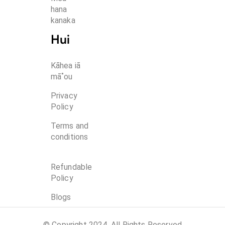
hana 
kanaka
Hui
Kāhea iā
mā˚ou
Privacy
Policy
Terms and
conditions
Refundable
Policy
Blogs
© Copyright 2024, All Rights Reserved