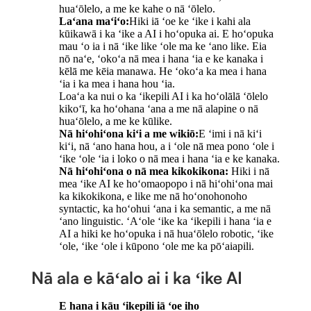
huaʻōlelo, a me ke kahe o nā ʻōlelo.
Laʻana maʻiʻo:
Hiki iā ʻoe ke ʻike i kahi ala
kūikawā i ka ʻike a AI i hoʻopuka ai. E hoʻopuka
mau ʻo ia i nā ʻike like ʻole ma ke ʻano like. Eia
nō naʻe, ʻokoʻa nā mea i hana ʻia e ke kanaka i
kēlā me kēia manawa. He ʻokoʻa ka mea i hana
ʻia i ka mea i hana hou ʻia.
Loaʻa ka nui o ka ʻikepili AI i ka hoʻolālā ʻōlelo
kikoʻī, ka hoʻohana ʻana a me nā alapine o nā
huaʻōlelo, a me ke kūlike.
Nā hiʻohiʻona kiʻi a me wikiō:
E ʻimi i nā kiʻi
kiʻi, nā ʻano hana hou, a i ʻole nā ​​​​mea pono ʻole i
ʻike ʻole ʻia i loko o nā mea i hana ʻia e ke kanaka.
Nā hiʻohiʻona o nā mea kikokikona:
Hiki i nā
mea ʻike AI ke hoʻomaopopo i nā hiʻohiʻona mai
ka kikokikona, e like me nā hoʻonohonoho
syntactic, ka hoʻohui ʻana i ka semantic, a me nā
ʻano linguistic. ʻAʻole ʻike ka ʻikepili i hana ʻia e
AI a hiki ke hoʻopuka i nā huaʻōlelo robotic, ʻike
ʻole, ʻike ʻole i kūpono ʻole me ka pōʻaiapili.
Nā ala e kāʻalo ai i ka ʻike AI
E hana i kāu ʻikepili iā ʻoe iho