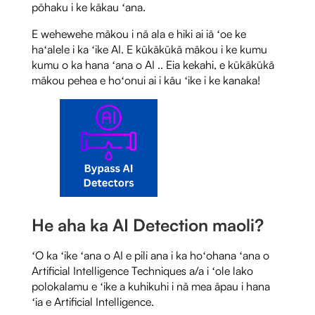
pōhaku i ke kākau ʻana.
E wehewehe mākou i nā ala e hiki ai iā ʻoe ke
haʻalele i ka ʻike AI. E kūkākūkā mākou i ke kumu
kumu o ka hana ʻana o AI .. Eia kekahi, e kūkākūkā
mākou pehea e hoʻonui ai i kāu ʻike i ke kanaka!
He aha ka AI Detection maoli?
ʻO ka ʻike ʻana o AI e pili ana i ka hoʻohana ʻana o
Artificial Intelligence Techniques a/a i ʻole lako
polokalamu e ʻike a kuhikuhi i nā mea āpau i hana
ʻia e Artificial Intelligence.