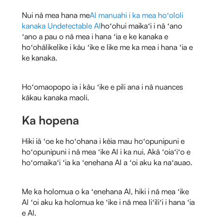
Nui nā mea hana me
AI manuahi i ka mea hoʻololi
kanaka Undetectable AI
hoʻohui maikaʻi i nā ʻano
ʻano a pau o nā mea i hana ʻia e ke kanaka e
hoʻohālikelike i kāu ʻike e like me ka mea i hana ʻia e
ke kanaka.
Hoʻomaopopo ia i kāu ʻike e pili ana i nā nuances
kākau kanaka maoli.
Ka hopena
Hiki iā ʻoe ke hoʻohana i kēia mau hoʻopunipuni e
hoʻopunipuni i nā mea ʻike AI i ka nui. Akā ʻoiaʻiʻo e
hoʻomaikaʻi ʻia ka ʻenehana AI a ʻoi aku ka naʻauao.
Me ka holomua o ka ʻenehana AI, hiki i nā mea ʻike
AI ʻoi aku ka holomua ke ʻike i nā mea liʻiliʻi i hana ʻia
e AI.