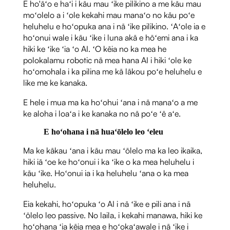
E ho'āʻo e haʻi i kāu mau ʻike pilikino a me kāu mau
moʻolelo a i ʻole kekahi mau manaʻo no kāu poʻe
heluhelu e hoʻopuka ana i nā ʻike pilikino. ʻAʻole ia e
hoʻonui wale i kāu ʻike i luna akā e hōʻemi ana i ka
hiki ke ʻike ʻia ʻo AI. ʻO kēia no ka mea he
polokalamu robotic nā mea hana AI i hiki ʻole ke
hoʻomohala i ka pilina me kā lākou poʻe heluhelu e
like me ke kanaka.
E hele i mua ma ka hoʻohui ʻana i nā manaʻo a me
ke aloha i loaʻa i ke kanaka no nā poʻe ʻē aʻe.
E hoʻohana i nā huaʻōlelo leo ʻeleu
Ma ke kākau ʻana i kāu mau ʻōlelo ma ka leo ikaika,
hiki iā ʻoe ke hoʻonui i ka ʻike o ka mea heluhelu i
kāu ʻike. Hoʻonui ia i ka heluhelu ʻana o ka mea
heluhelu.
Eia kekahi, hoʻopuka ʻo AI i nā ʻike e pili ana i nā
ʻōlelo leo passive. No laila, i kekahi manawa, hiki ke
hoʻohana ʻia kēia mea e hoʻokaʻawale i nā ʻike i