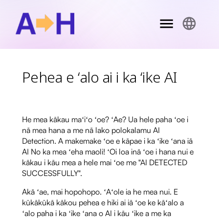
Pehea e ʻalo ai i ka ʻike AI
He mea kākau maʻiʻo ʻoe? ʻAe? Ua hele paha ʻoe i
nā mea hana a me nā lako polokalamu AI
Detection. A makemake ʻoe e kāpae i ka ʻike ʻana iā
AI No ka mea ʻeha maoli! ʻOi loa inā ʻoe i hana nui e
kākau i kāu mea a hele mai ʻoe me "AI DETECTED
SUCCESSFULLY".
Akā ʻae, mai hopohopo. ʻAʻole ia he mea nui. E
kūkākūkā kākou pehea e hiki ai iā ʻoe ke kāʻalo a
ʻalo paha i ka ʻike ʻana o AI i kāu ʻike a me ka