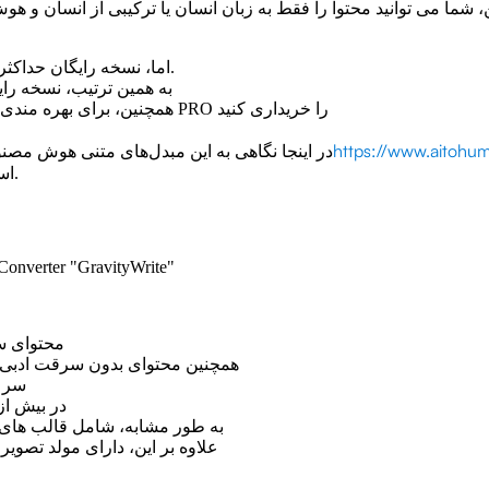
اما، نسخه رایگان حداکثر محدودیت 1000 کلمه.
به همین ترتیب، نسخه را
همچنین، برای بهره مندی از همه ویژگی ها، باید PRO را خریداری کنید
https://www.aitohum
در اینجا نگاهی به این مبدل‌های متنی هوش مصنو
استفاده از آن لذت ببرید.
محتوای سئ
همچنین محتوای بدون سرقت ادبی و
سرعت
در بیش از 30 زبان موجود ا
به طور مشابه، شامل قالب های
علاوه بر این، دارای مولد تص