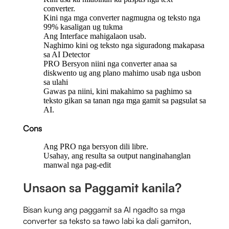
converter.
Kini nga mga converter nagmugna og teksto nga
99% kasaligan ug tukma
Ang Interface mahigalaon usab.
Naghimo kini og teksto nga siguradong makapasa
sa AI Detector
PRO Bersyon niini nga converter anaa sa
diskwento ug ang plano mahimo usab nga usbon
sa ulahi
Gawas pa niini, kini makahimo sa paghimo sa
teksto gikan sa tanan nga mga gamit sa pagsulat sa
AI.
Cons
Ang PRO nga bersyon dili libre.
Usahay, ang resulta sa output nanginahanglan
manwal nga pag-edit
Unsaon sa Paggamit kanila?
Bisan kung ang paggamit sa AI ngadto sa mga
converter sa teksto sa tawo labi ka dali gamiton,