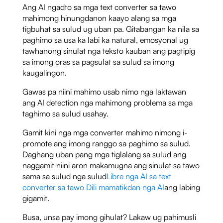
Ang AI ngadto sa mga text converter sa tawo
mahimong hinungdanon kaayo alang sa mga
tigbuhat sa sulud ug uban pa. Gitabangan ka nila sa
paghimo sa usa ka labi ka natural, emosyonal ug
tawhanong sinulat nga teksto kauban ang pagtipig
sa imong oras sa pagsulat sa sulud sa imong
kaugalingon.
Gawas pa niini mahimo usab nimo nga laktawan
ang AI detection nga mahimong problema sa mga
taghimo sa sulud usahay.
Gamit kini nga mga converter mahimo nimong i-
promote ang imong ranggo sa paghimo sa sulud.
Daghang uban pang mga tiglalang sa sulud ang
naggamit niini aron makamugna ang sinulat sa tawo
sama sa sulud nga sulud
Libre nga AI sa text
converter sa tawo Dili mamatikdan nga AI
ang labing
gigamit.
Busa, unsa pay imong gihulat? Lakaw ug pahimusli