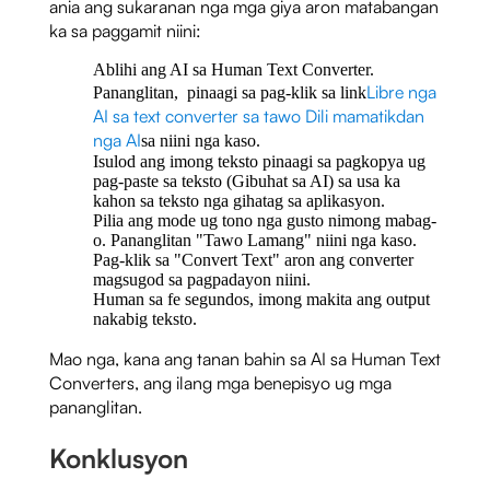
ania ang sukaranan nga mga giya aron matabangan
ka sa paggamit niini:
Ablihi ang AI sa Human Text Converter.
Libre nga
Pananglitan, pinaagi sa pag-klik sa link
AI sa text converter sa tawo Dili mamatikdan
nga AI
sa niini nga kaso.
Isulod ang imong teksto pinaagi sa pagkopya ug
pag-paste sa teksto (Gibuhat sa AI) sa usa ka
kahon sa teksto nga gihatag sa aplikasyon.
Pilia ang mode ug tono nga gusto nimong mabag-
o. Pananglitan "Tawo Lamang" niini nga kaso.
Pag-klik sa "Convert Text" aron ang converter
magsugod sa pagpadayon niini.
Human sa fe segundos, imong makita ang output
nakabig teksto.
Mao nga, kana ang tanan bahin sa AI sa Human Text
Converters, ang ilang mga benepisyo ug mga
pananglitan.
Konklusyon