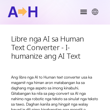
Libre nga AI sa Human
Text Converter - I-
humanize ang AI Text
Ang libre nga AI to Human text converter usa ka
magamit nga himan aron matabangan ka sa
daghang mga aspeto sa imong kinabuhi.
Gitabangan ka nila sa pag-convert sa AI nga
nahimo nga robotic nga teksto sa sinulat nga teksto
sa tawo. Daghan kanila ang hingpit nga walay
bayad ie dili nimo kinahanglan nga mopalit o