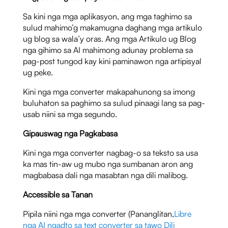
Sa kini nga mga aplikasyon, ang mga taghimo sa
sulud mahimo’g makamugna daghang mga artikulo
ug blog sa wala’y oras. Ang mga Artikulo ug Blog
nga gihimo sa AI mahimong adunay problema sa
pag-post tungod kay kini paminawon nga artipisyal
ug peke.
Kini nga mga converter makapahunong sa imong
buluhaton sa paghimo sa sulud pinaagi lang sa pag-
usab niini sa mga segundo.
Gipauswag nga Pagkabasa
Kini nga mga converter nagbag-o sa teksto sa usa
ka mas tin-aw ug mubo nga sumbanan aron ang
magbabasa dali nga masabtan nga dili malibog.
Accessible sa Tanan
Pipila niini nga mga converter (Pananglitan,
Libre
nga AI ngadto sa text converter sa tawo Dili