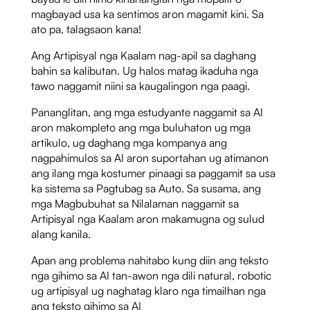
magbayad usa ka sentimos aron magamit kini. Sa
ato pa, talagsaon kana!
Ang Artipisyal nga Kaalam nag-apil sa daghang
bahin sa kalibutan. Ug halos matag ikaduha nga
tawo naggamit niini sa kaugalingon nga paagi.
Pananglitan, ang mga estudyante naggamit sa AI
aron makompleto ang mga buluhaton ug mga
artikulo, ug daghang mga kompanya ang
nagpahimulos sa AI aron suportahan ug atimanon
ang ilang mga kostumer pinaagi sa paggamit sa usa
ka sistema sa Pagtubag sa Auto. Sa susama, ang
mga Magbubuhat sa Nilalaman naggamit sa
Artipisyal nga Kaalam aron makamugna og sulud
alang kanila.
Apan ang problema nahitabo kung diin ang teksto
nga gihimo sa AI tan-awon nga dili natural, robotic
ug artipisyal ug naghatag klaro nga timailhan nga
ang teksto gihimo sa AI