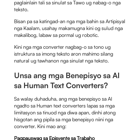
paglainlain tali sa sinulat sa Tawo ug nabag-o nga
teksto.
Bisan pa sa katingad-an nga mga bahin sa Artipisyal
nga Kaalam, usahay makamugna kini og sulud nga
makalibog, labaw sa pormal ug robotic.
Kini nga mga converter nagbag-o sa tono ug
istruktura sa imong teksto aron mahimo silang
natural ug tawhanon nga sinulat nga teksto.
Unsa ang mga Benepisyo sa AI
sa Human Text Converters?
Sa walay duhaduha, ang mga benepisyo sa AI
ngadto sa Human text converters lapas sa mga
limitasyon sa tinuod nga diwa apan, dinhi atong
hisgotan ang pipila sa mga benepisyo niini nga
converter. Kini mao ang:
Pagpauswag sa Episyente sa Trabaho