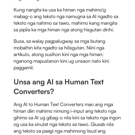
Kung nangita ka usa ka himan nga mahimo’g
mabag-o ang teksto nga namugna sa AI ngadto sa
teksto nga nahimo sa tawo, mahimo kang mangita
sa pipila ka mga himan nga atong hisgutan dinhi.
Busa, sa walay pagpalugway sa mga butang
mobalhin kita ngadto sa hilisgutan. Niini nga
artikulo, atong susihon kini nga mga himan;
nganong mapuslanon kini ug unsaon nato kini
paggamit.
Unsa ang AI sa Human Text
Converters?
Ang AI to Human Text Converters mao ang mga
himan diin mahimo nimong i-input ang teksto nga
gihimo sa AI ug gibag-o nila kini sa teksto nga ingon
og usa ka sinulat nga teksto sa tawo. Giusab nila
ang teksto sa paagi nga mahimong lisud ang