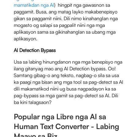
mamatikdan nga AI
) hingpit nga gawasnon sa
paggamit. Busa, ang matag layko makabenepisyo
gikan sa paggamit niini. Dili nimo kinahanglan nga
mogasto og salapi sa pagpalit niini nga mga
aplikasyon sama sa gikinahanglan sa ubang mga
aplikasyon.
AI Detection Bypass
Usa sa labing hinungdanon nga mga benepisyo nga
ilang gitanyag mao ang AI Detection bypass. Oo!
Samtang gibag-o ang teksto, nagbag-o sila sa usa
ka paagi nga bisan ang mga tool sa pag-detect sa AI
dili makamatikod niini ug busa nagpadayon ka sa
pag-bypass sa mga gamit sa pag-detect sa AI. Dili
ba kini talagsaon?
Popular nga Libre nga AI sa
Human Text Converter - Labing
Maayo sa Biz