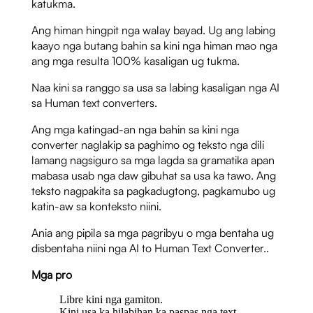
katukma.
Ang himan hingpit nga walay bayad. Ug ang labing
kaayo nga butang bahin sa kini nga himan mao nga
ang mga resulta 100% kasaligan ug tukma.
Naa kini sa ranggo sa usa sa labing kasaligan nga AI
sa Human text converters.
Ang mga katingad-an nga bahin sa kini nga
converter naglakip sa paghimo og teksto nga dili
lamang nagsiguro sa mga lagda sa gramatika apan
mabasa usab nga daw gibuhat sa usa ka tawo. Ang
teksto nagpakita sa pagkadugtong, pagkamubo ug
katin-aw sa konteksto niini.
Ania ang pipila sa mga pagribyu o mga bentaha ug
disbentaha niini nga AI to Human Text Converter..
Mga pro
Libre kini nga gamiton.
Kini usa ka hilabihan ka paspas nga text