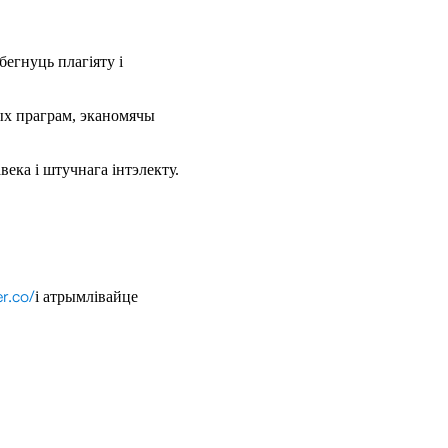
бегнуць плагіяту і
ых праграм, эканомячы
века і штучнага інтэлекту.
r.co/
і атрымлівайце