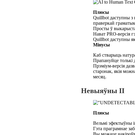
Плюсы
Quillbot даступны з
праверкай граматыкі
Просты ў выкарыста
Нават PRO-версія гэ
Quillbot даступны 
Мінусы
Каб стварыць натура
Прапануйце толькі 
Прэміум-версія дазв
старонак, якія можн
месяц.
Невыяўны ІІ
Плюсы
Вельмі эфектыўны і
Гэта праграмнае заб
Вы можаце накіроўв