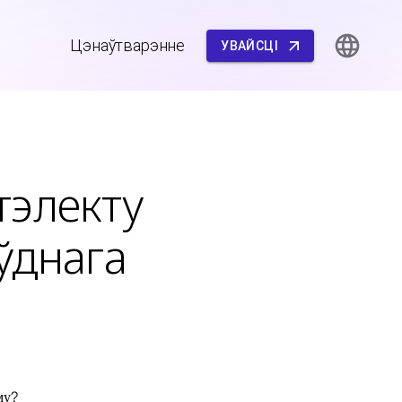
Цэнаўтварэнне
УВАЙСЦІ
тэлекту
ўднага
му?