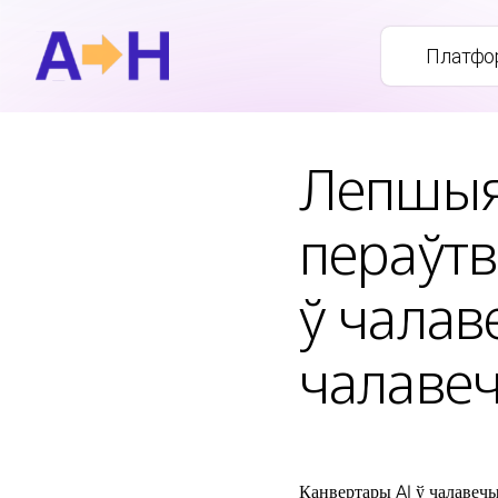
Платфо
Лепшыя
пераўтв
ў чалав
чалавеч
Канвертары AI ў чалавечы