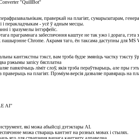
 перафразавальнікам, праверкай на плагіят, сумарызатарам, гене
 і перакладчыкам - усё ў адным месцы.
нні і зразумелы інтэрфейс.
тага праграмнага забеспячэння каштуе не так ужо і дорага, гэта 
як пашырэнне Chrome. Акрамя таго, ён таксама даступны для MS 
льны кантэкстны тэкст, вам трэба будзе змяніць частку тэксту 
два рэжымы запісу бясплатна
аляе павялічыць ліміт слоў, якія трэба пераўтварыць, але пры гэ
а праверыць на плагіят. Прэміум-версія дазваляе правяраць на пла
нструмент, які можа абыйсці дэтэктары AI.
еспячэнне можа ствараць кантэнт на розных мовах і стылях.
аць яго для стварэння вашага кантэнту адпаведна