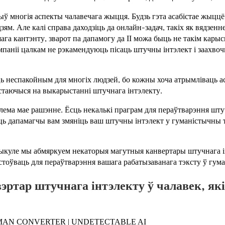
 многія аспекты чалавечага жыцця. Будзь гэта асабістае жыццё
зям. Але калі справа даходзіць да онлайн-задач, такіх як вядзенн
ага кантэнту, зварот па дапамогу да ІІ можа быць не такім кар
мпаніі цалкам не рэкамендуюць пісаць штучны інтэлект і заахво
ь неспакойным для многіх людзей, бо кожны хоча атрымліваць ас
астаючыся на выкарыстанні штучнага інтэлекту.
лема мае рашэнне. Ёсць некалькі праграм для пераўтварэння шту
уць дапамагчы вам змяніць ваш штучны інтэлект у гуманістычны т
тыкуле мы абмяркуем некаторыя магутныя канвертары штучнага і
стоўваць для пераўтварэння вашага рабатызаванага тэксту ў гум
ртар штучнага інтэлекту ў чалавек, як