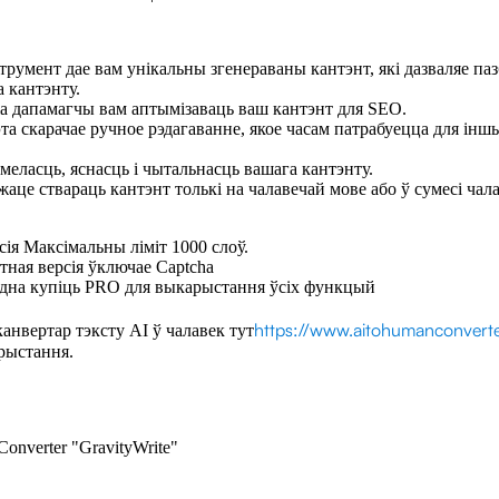
трумент дае вам унікальны згенераваны кантэнт, які дазваляе паз
 кантэнту.
жа дапамагчы вам аптымізаваць ваш кантэнт для SEO.
а скарачае ручное рэдагаванне, якое часам патрабуецца для інш
меласць, яснасць і чытальнасць вашага кантэнту.
жаце ствараць кантэнт толькі на чалавечай мове або ў сумесі чала
сія Максімальны ліміт 1000 слоў.
тная версія ўключае Captcha
одна купіць PRO для выкарыстання ўсіх функцый
https://www.aitohumanconverte
канвертар тэксту AI ў чалавек тут
рыстання.