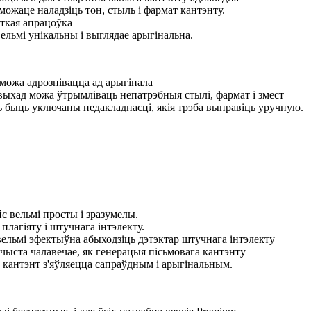
можаце наладзіць тон, стыль і фармат кантэнту.
уткая апрацоўка
ельмі унікальны і выглядае арыгінальна.
можа адрознівацца ад арыгінала
выхад можа ўтрымліваць непатрэбныя стылі, фармат і змест
ь быць уключаны недакладнасці, якія трэба выправіць уручную.
с вельмі просты і зразумелы.
плагіяту і штучнага інтэлекту.
вельмі эфектыўна абыходзіць дэтэктар штучнага інтэлекту
чыста чалавечае, як генерацыя пісьмовага кантэнту
кантэнт з'яўляецца сапраўдным і арыгінальным.