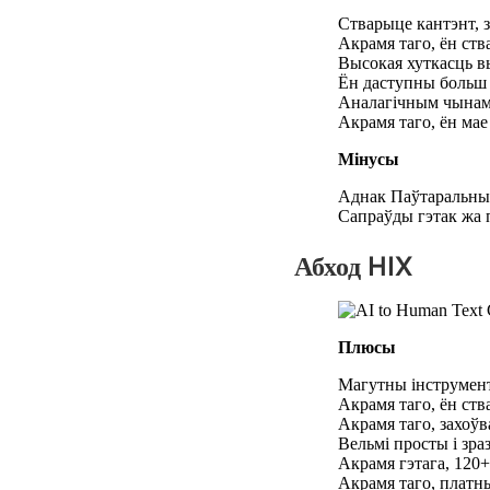
Стварыце кантэнт, 
Акрамя таго, ён ств
Высокая хуткасць в
Ён даступны больш 
Аналагічным чынам
Акрамя таго, ён ма
Мінусы
Аднак Паўтаральны 
Сапраўды гэтак жа п
Абход HIX
Плюсы
Магутны інструмент,
Акрамя таго, ён ств
Акрамя таго, захоўв
Вельмі просты і зр
Акрамя гэтага, 120+
Акрамя таго, платн