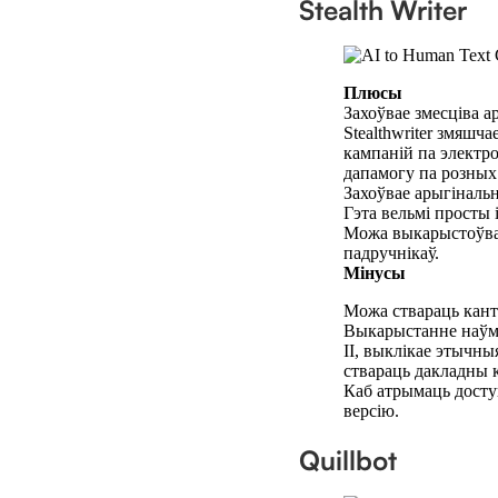
Stealth Writer
Плюсы
Захоўвае змесціва а
Stealthwriter змяшч
кампаній па электр
дапамогу па розных 
Захоўвае арыгінальн
Гэта вельмі просты 
Можа выкарыстоўвацц
падручнікаў.
Мінусы
Можа ствараць кант
Выкарыстанне наўмы
ІІ, выклікае этычны
ствараць дакладны 
Каб атрымаць досту
версію.
Quillbot