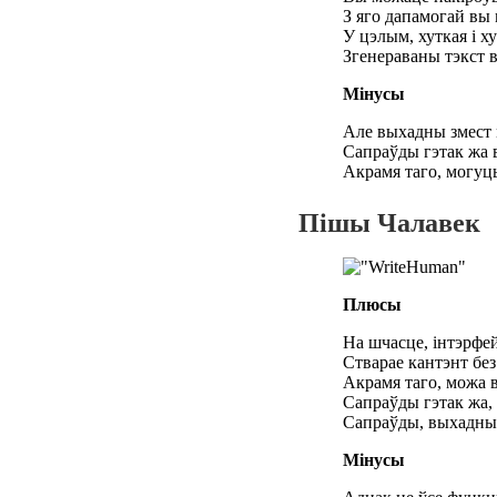
З яго дапамогай вы 
У цэлым, хуткая і х
Згенераваны тэкст в
Мінусы
Але выхадны змест 
Сапраўды гэтак жа 
Акрамя таго, могуц
Пішы Чалавек
Плюсы
На шчасце, інтэрфей
Стварае кантэнт без 
Акрамя таго, можа 
Сапраўды гэтак жа, 
Сапраўды, выхадны 
Мінусы