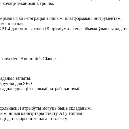
і хочаце зэканоміць грошы.
армацыя аб інтэграцыі з іншымі платформамі і інструментамі.
ама платная.
PT-4 даступныя толькі ў прэміум-пакеце, абмяжоўваючы дадатк
аданыя запыты.
 зручны для SEO
у адпаведнасці з вашымі патрабаваннямі.
ольнасці і атрыбуты могуць быць складанымі
ым іншыя канвэртары тэксту AI ў Human
сці дэтэктары штучнага інтэлекту.