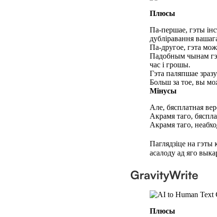
Плюсы
Па-першае, гэты інс
дубліравання вашага
Па-другое, гэта мо
Падобным чынам гэт
час і грошы.
Гэта паляпшае зразу
Больш за тое, вы мо
Мінусы
Але, бясплатная вер
Акрамя таго, бяспла
Акрамя таго, неабх
Паглядзіце на гэты 
асалоду ад яго выка
GravityWrite
Плюсы