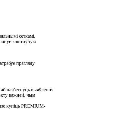
ыяльнымі сеткамі,
рапануе каштоўную
атрабуе прагляду
аб пазбегнуць выяўлення
лекту важней, чым
удзе купіць PREMIUM-