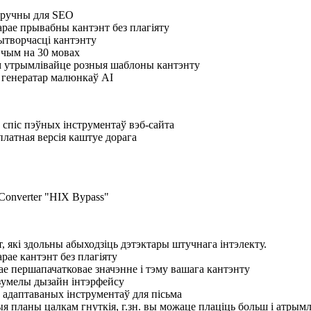
зручны для SEO
арае прывабны кантэнт без плагіяту
ытворчасці кантэнту
чым на 30 мовах
 утрымлівайце розныя шаблоны кантэнту
е генератар малюнкаў AI
спіс пэўных інструментаў вэб-сайта
латная версія каштуе дорага
 які здольны абыходзіць дэтэктары штучнага інтэлекту.
арае кантэнт без плагіяту
ае першапачатковае значэнне і тэму вашага кантэнту
азумелы дызайн інтэрфейсу
 адаптаваных інструментаў для пісьма
ыя планы цалкам гнуткія, г.зн. вы можаце плаціць больш і атрым