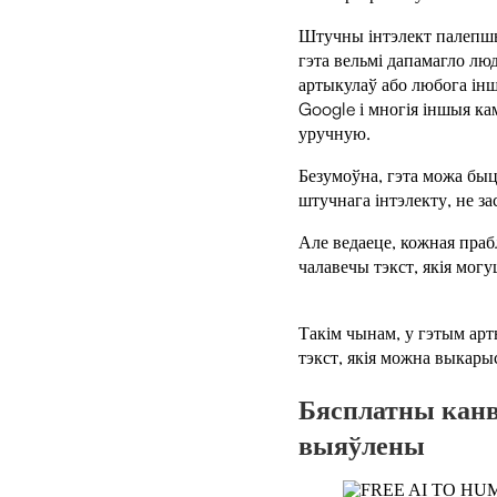
Штучны інтэлект палепшыў
гэта вельмі дапамагло люд
артыкулаў або любога інш
Google і многія іншыя ка
уручную.
Безумоўна, гэта можа быц
штучнага інтэлекту, не з
Але ведаеце, кожная праб
чалавечы тэкст, якія мог
Такім чынам, у гэтым ар
тэкст, якія можна выкары
Бясплатны канвэ
выяўлены