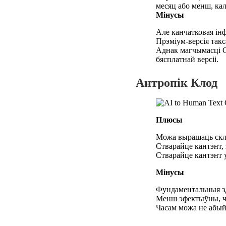
месяц або менш, кал
Мінусы
Але канчатковая інф
Прэміум-версія такс
Аднак магчымасці G
бясплатнай версіі.
Антропік Клод
Плюсы
Можа вырашаць скл
Стварайце кантэнт,
Стварайце кантэнт 
Мінусы
Фундаментальныя зд
Менш эфектыўны, ч
Часам можа не абый