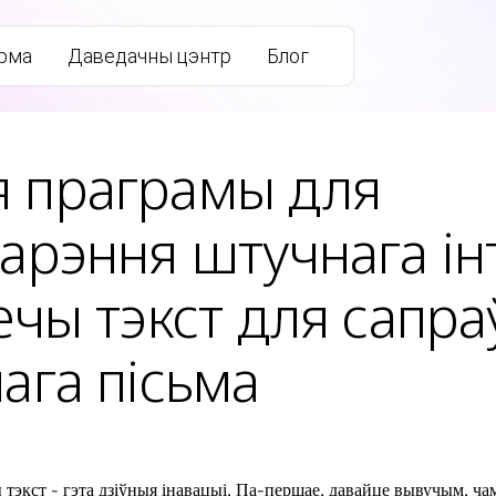
рма
Даведачны цэнтр
Блог
 праграмы для
арэння штучнага ін
ечы тэкст для сапра
ага пісьма
 тэкст - гэта дзіўныя інавацыі. Па-першае, давайце вывучым, ча