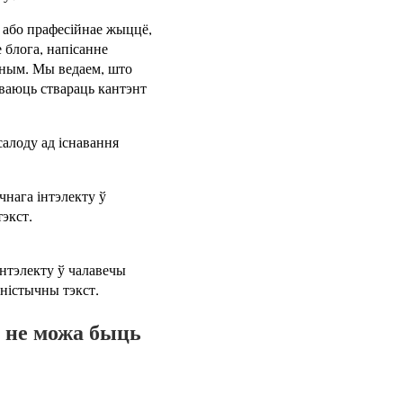
 або прафесійнае жыццё,
е блога, напісанне
ысным. Мы ведаем, што
чваюць ствараць кантэнт
алоду ад існавання
чнага інтэлекту ў
экст.
нтэлекту ў чалавечы
аністычны тэкст.
і не можа быць