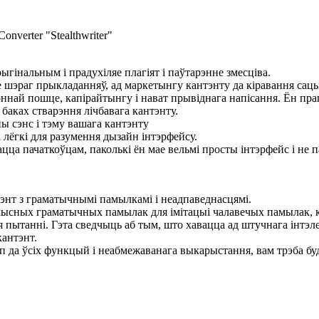
рыгінальным і прадухіляе плагіят і паўтарэнне змесціва.
ае шэраг прыкладанняў, ад маркетынгу кантэнту да кіравання сац
оннай пошце, капірайтынгу і нават прывіднага напісання. Ён п
баках стварэння лічбавага кантэнту.
ы сэнс і тэму вашага кантэнту
і лёгкі для разумення дызайн інтэрфейсу.
а пачаткоўцам, паколькі ён мае вельмі просты інтэрфейс і не п
энт з граматычнымі памылкамі і неадпаведнасцямі.
сных граматычных памылак для імітацыі чалавечых памылак, к
я пытанні. Гэта сведчыць аб тым, што хавацца ад штучнага інтэ
кантэнт.
п да ўсіх функцый і неабмежаванага выкарыстання, вам трэба б