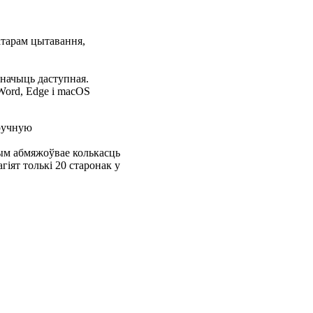
ратарам цытавання,
значыць даступная.
Word, Edge і macOS
ўручную
тым абмяжоўвае колькасць
гіят толькі 20 старонак у